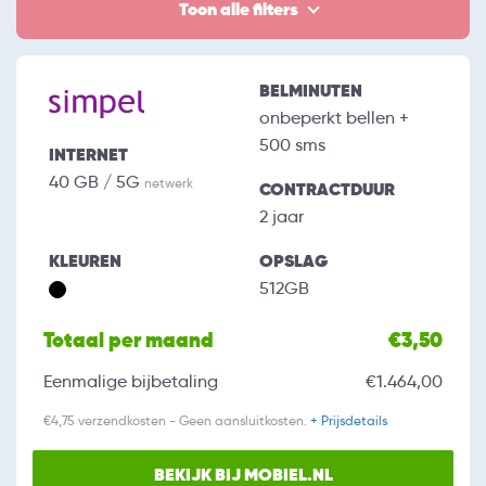
Toon alle filters
BELMINUTEN
onbeperkt bellen +
500 sms
INTERNET
40 GB / 5G
netwerk
CONTRACTDUUR
2 jaar
KLEUREN
OPSLAG
512GB
Totaal per maand
€3,50
Eenmalige bijbetaling
€1.464,00
€4,75 verzendkosten - Geen aansluitkosten.
+ Prijsdetails
BEKIJK BIJ MOBIEL.NL