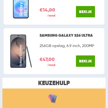
€14,00
BEKIJK
/mnd
SAMSUNG GALAXY S26 ULTRA
256GB opslag, 6.9 inch, 200MP
€47,00
BEKIJK
/mnd
KEUZEHULP