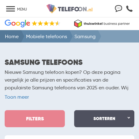
MENU
Home
Mobiele telefoons
Samsung
SAMSUNG TELEFOONS
Nieuwe Samsung telefoon kopen? Op deze pagina
vergelijk je alle prijzen en specificaties van de
populairste Samsung telefoons van 2025 en ouder. Wij
vergelijken de aanbiedingen van alle providers en
Toon meer
betrouwbare webshops als Belsimpel, Mobiel.nl,
Coolblue en MediaMarkt. Of je nu op zoek bent naar de
FILTERS
nieuwste
Samsung Galaxy S23 met abonnement
SORTEREN
of liever
kiest voor een goedkope Samsung telefoon. Maak
gebruik van de filter en vergelijk specificaties van