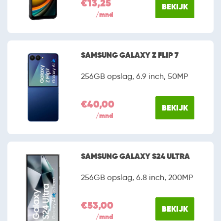
€13,25
BEKIJK
/mnd
SAMSUNG GALAXY Z FLIP 7
256GB opslag, 6.9 inch, 50MP
€40,00
BEKIJK
/mnd
SAMSUNG GALAXY S24 ULTRA
256GB opslag, 6.8 inch, 200MP
€53,00
BEKIJK
/mnd