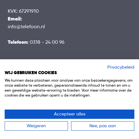
KVK: 67291910
Email:
info@telefoon.nl
Telefoon:
0318 - 24 00 96
Privacybeleid
TELEFOON.NL
WIJ GEBRUIKEN COOKIES
We kunnen deze plaatsen voor analyse van onze bezoekersgegevens, om
Contact
onze website te verbeteren, gepersonaliseerde inhoud te tonen en om u
Over ons
een geweldige website-ervaring te bieden. Voor meer informatie over de
cookies die we gebruiken opent u de instellingen.
Verdienmodel
Blog
Accepteer alles
Telefoons vergelijken
Telefoon abonnementen
Weigeren
Nee, pas aan
SIM Only