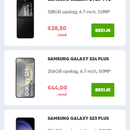
128GB opslag, 6.7 inch, 50MP
€28,50
BEKIJK
/mnd
SAMSUNG GALAXY S24 PLUS
256GB opslag, 6.7 inch, 50MP
€44,00
BEKIJK
/mnd
SAMSUNG GALAXY S23 PLUS