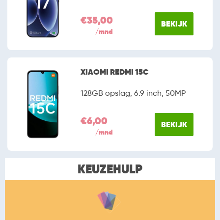
€35,00
BEKIJK
/mnd
XIAOMI REDMI 15C
128GB opslag, 6.9 inch, 50MP
€6,00
BEKIJK
/mnd
KEUZEHULP