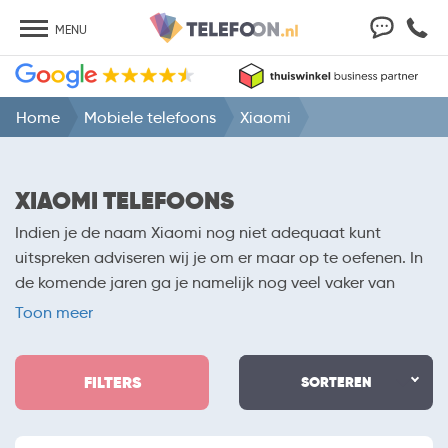
MENU
Home
Mobiele telefoons
Xiaomi
XIAOMI TELEFOONS
Indien je de naam Xiaomi nog niet adequaat kunt
uitspreken adviseren wij je om er maar op te oefenen. In
de komende jaren ga je namelijk nog veel vaker van
deze fabrikant horen. De van oorsprong Chinese
Toon meer
fabrikant houdt zich bezig met het maken van
allerhande producten. Je kunt onder meer voor laptops,
FILTERS
tablets en telefoons bij het bedrijf aankloppen. Hierbij
SORTEREN
hoef je nooit bang te zijn dat je teveel betaalt. Xiaomi
telefoons zijn namelijk altijd voorzien van een