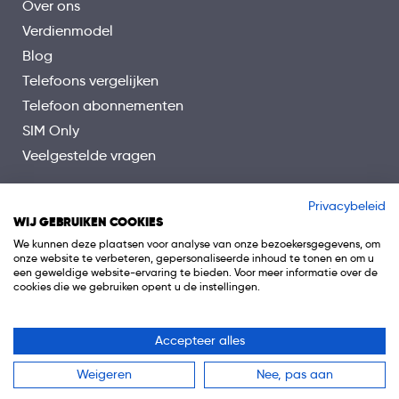
Over ons
Verdienmodel
Blog
Telefoons vergelijken
Telefoon abonnementen
SIM Only
Veelgestelde vragen
Privacybeleid
WIJ GEBRUIKEN COOKIES
We kunnen deze plaatsen voor analyse van onze bezoekersgegevens, om
onze website te verbeteren, gepersonaliseerde inhoud te tonen en om u
een geweldige website-ervaring te bieden. Voor meer informatie over de
cookies die we gebruiken opent u de instellingen.
Accepteer alles
© 2026 Telefoon.nl is onderdeel van 0318 Media B.V.
Weigeren
Nee, pas aan
Algemene voorwaarden
Privacy
Cookiebeleid
Disclaimer