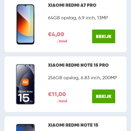
uitstekende prijs-kwaliteitsverhouding. Alhoewel de
XIAOMI REDMI A7 PRO
fabrikant officieel nog niet in Nederland actief is, is het
niet moeilijk om een exemplaar te bemachtigen. Onder
64GB opslag, 6.9 inch, 13MP
meer Belsimpel en mobiel.nl hebben het merk
bijvoorbeeld al opgenomen in hun assortiment.
€4,00
BEKIJK
/mnd
XIAOMI REDMI NOTE 15 PRO
256GB opslag, 6.83 inch, 200MP
€11,00
BEKIJK
/mnd
XIAOMI REDMI NOTE 15