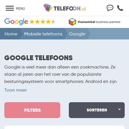
MENU
Home
Mobiele telefoons
Google
GOOGLE TELEFOONS
Google is veel meer dan alleen een zoekmachine. Ze
staan al jaren aan het roer van de populairste
besturingssysteem voor smartphones: Android en zijn
tegenwoordig ook fabrikant van hun eigen smartphone,
Toon meer
de Google Pixel. Inmiddels zijn we met de
Google Pixel
10
alweer bij de 10e generatie aangekomen en is de
FILTERS
Amerikaanse fabrikant een ware concurrent van Apple
SORTEREN
en Samsung.