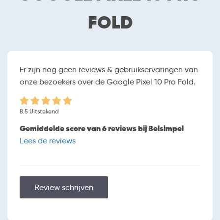
8 inch (20.32 cm)
Schermafmetingen
FOLD
2076 x 2152
Resolutie
OLED
Schermtype
Randloos
Touchscreen
Er zijn nog geen reviews & gebruikservaringen van
Orientatiesensor
onze bezoekers over de Google Pixel 10 Pro Fold.
HARDWARE
Google Tensor G5
Processor
8.5 Uitstekend
16 GB
Werkgeheugen (RAM)
Gemiddelde score van 6 reviews bij Belsimpel
512 GB, 256 GB
Opslaggeheugen
Lees de reviews
Uitbreidbaar geheugen
BATTERIJ
5015 mAh
Capaciteit
Review schrijven
Draadloos opladen
USB-C
Aansluiting