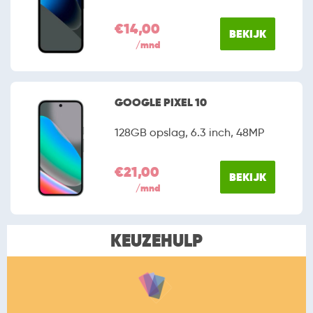
€14,00
BEKIJK
/mnd
GOOGLE PIXEL 10
128GB opslag, 6.3 inch, 48MP
€21,00
BEKIJK
/mnd
KEUZEHULP