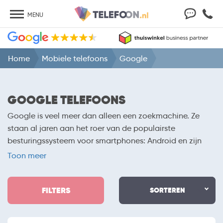
MENU
Home
Mobiele telefoons
Google
GOOGLE TELEFOONS
Google is veel meer dan alleen een zoekmachine. Ze
staan al jaren aan het roer van de populairste
besturingssysteem voor smartphones: Android en zijn
tegenwoordig ook fabrikant van hun eigen smartphone,
Toon meer
de Google Pixel. Inmiddels zijn we met de
Google Pixel
10
alweer bij de 10e generatie aangekomen en is de
FILTERS
Amerikaanse fabrikant een ware concurrent van Apple
SORTEREN
en Samsung.