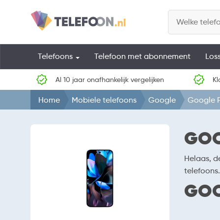
Telefoons
Telefoon met abonnement
Los
Al 10 jaar onafhankelijk vergelijken
Kl
Home
Mobiele telefoons
Google
Google P
GOO
Helaas, d
telefoons.
GOO