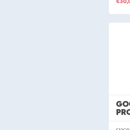
€30,
GOO
PR