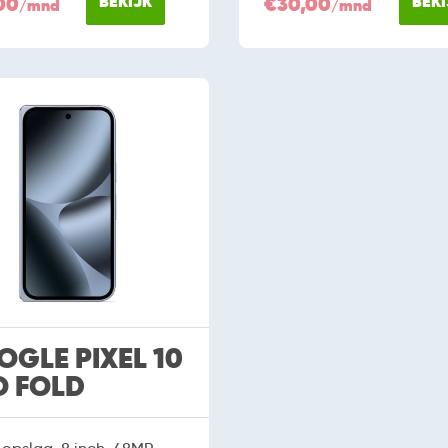
00
BEKIJK
€30,00
BEKI
/mnd
/mnd
GLE PIXEL 10
O FOLD