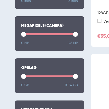
0 inch
8 inch
128GB 
Ver
MEGAPIXELS (CAMERA)
€35,
0 MP
128 MP
OPSLAG
0 GB
1024 GB