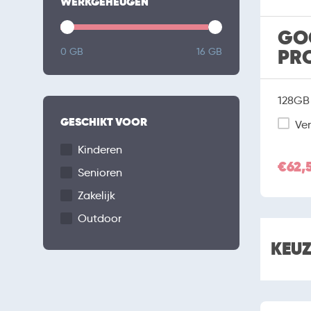
WERKGEHEUGEN
GOO
PR
0 GB
16 GB
128GB 
GESCHIKT VOOR
Ver
Kinderen
€62,
Senioren
Zakelijk
Outdoor
KEU