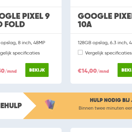
GLE PIXEL 9
GOOGLE PIXE
O FOLD
10A
opslag, 8 inch, 48MP
128GB opslag, 6.3 inch, 
gelijk specificaties
Vergelijk specificaties
50
BEKIJK
€14,00
BEKI
/mnd
/mnd
HULP NODIG BIJ 
ZEHULP
Binnen twee minuten ee