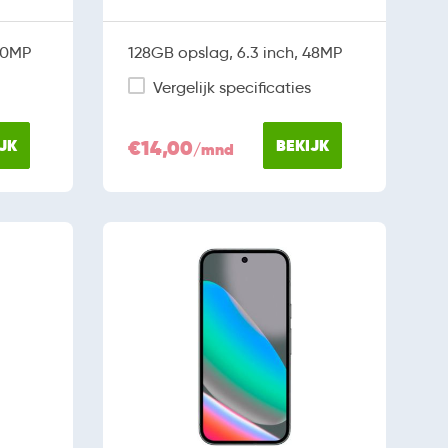
 50MP
128GB opslag, 6.3 inch, 48MP
Vergelijk specificaties
JK
€14,00
BEKIJK
/mnd