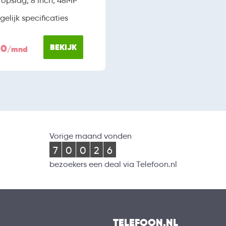
opslag, 8 inch, 48MP
gelijk specificaties
00
BEKIJK
/mnd
Vorige maand vonden
7
0
0
2
6
bezoekers een deal via Telefoon.nl
TELEFOON.NL