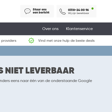
Stuur ons
0318-24 00 96
een bericht
Wij zijn bereikbaar
Over ons
Klantenservice
 providers
Vind met onze hulp de beste deals
S NIET LEVERBAAR
k anders eens naar één van de onderstaande Google