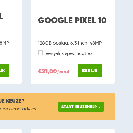
L
GOOGLE PIXEL 10
48MP
128GB opslag, 6.3 inch, 48MP
Vergelijk specificaties
JK
€21,00
BEKIJK
/mnd
JE KEUZE?
START KEUZEHULP
n passend advies