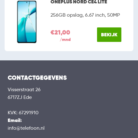
ONEPLUS NORD CE4 LITE
256GB opslag, 6.67 inch, 50MP
€21,00
BEKIJK
/mnd
CONTACTGEGEVENS
Visserstraat 26
6717ZJ Ede
KVK: 67291910
Email:
info@telefoon.nl