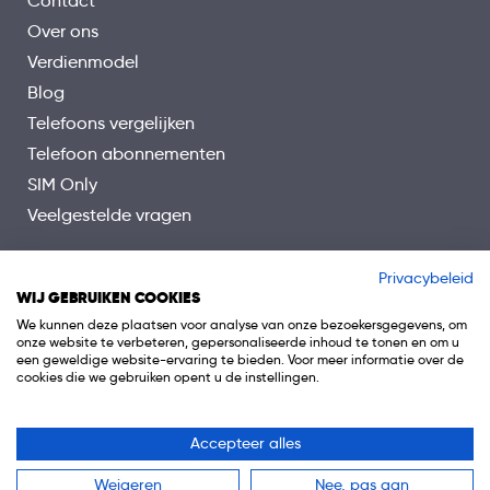
Contact
5G
Over ons
Wifi
Verdienmodel
Bluetooth
Blog
GPS
Telefoons vergelijken
NFC
Telefoon abonnementen
SIM Only
Veelgestelde vragen
Privacybeleid
WIJ GEBRUIKEN COOKIES
We kunnen deze plaatsen voor analyse van onze bezoekersgegevens, om
onze website te verbeteren, gepersonaliseerde inhoud te tonen en om u
een geweldige website-ervaring te bieden. Voor meer informatie over de
cookies die we gebruiken opent u de instellingen.
Accepteer alles
© 2026 Telefoon.nl is onderdeel van 0318 Media B.V.
Weigeren
Nee, pas aan