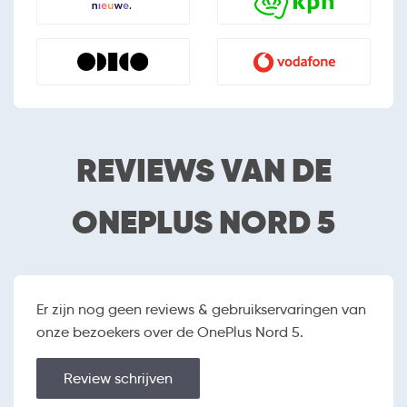
camera
SOFTWARE
Android
Besturingssysteem
15
Versie besturingssysteem
Gratis apps
Apps Store
REVIEWS VAN DE
Vliegtuigmodus
ONEPLUS NORD 5
SCHERM
6.83 inch (17.3482 cm)
Schermafmetingen
2800 x 1272
Resolutie
AMOLED
Schermtype
Er zijn nog geen reviews & gebruikservaringen van
Randloos
onze bezoekers over de OnePlus Nord 5.
Touchscreen
Orientatiesensor
Review schrijven