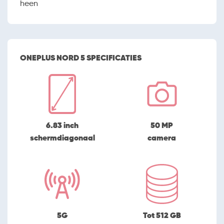
heen
ONEPLUS NORD 5 SPECIFICATIES
6.83 inch
50 MP
schermdiagonaal
camera
5G
Tot 512 GB