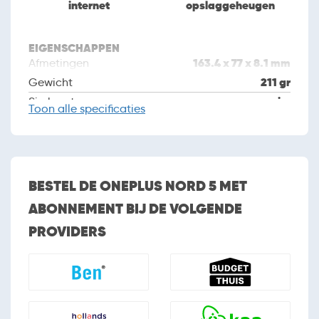
internet
opslaggeheugen
EIGENSCHAPPEN
163.4 x 77 x 8.1 mm
Afmetingen
211 gr
Gewicht
nano sim
Simkaart
Toon
alle specificaties
Dual sim
augustus 2025
Introductiedatum
CAMERA
BESTEL DE ONEPLUS NORD 5 MET
Camera
ABONNEMENT BIJ DE VOLGENDE
2 (dual camera)
Aantal camera's
PROVIDERS
50MP + 8MP
Cameraresolutie
Autofocus
Flitser
Tweede camera
50 MP
Resolutie tweede