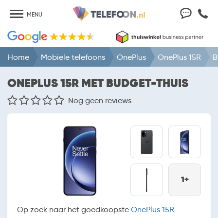
MENU
Home
Mobiele telefoons
OnePlus
OnePlus 15R
B
ONEPLUS 15R MET BUDGET-THUIS
Nog geen reviews
1+
Op zoek naar het goedkoopste
OnePlus 15R