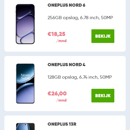
verschillende OnePlus smartphones om je keuze
ONEPLUS NORD 6
eenvoudiger te maken.
256GB opslag, 6.78 inch, 50MP
€18,25
BEKIJK
/mnd
ONEPLUS NORD 4
128GB opslag, 6.74 inch, 50MP
€26,00
BEKIJK
/mnd
ONEPLUS 13R