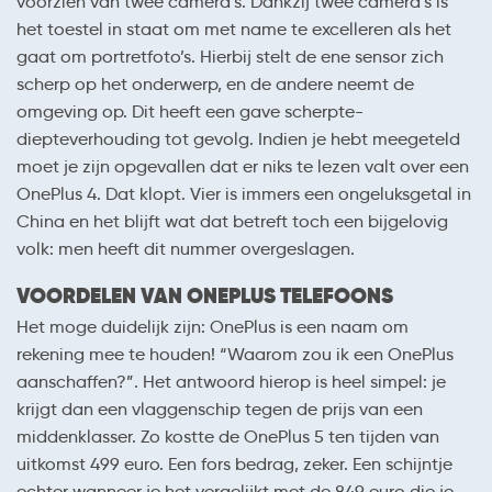
voorzien van twee camera’s. Dankzij twee camera’s is
het toestel in staat om met name te excelleren als het
gaat om portretfoto’s. Hierbij stelt de ene sensor zich
scherp op het onderwerp, en de andere neemt de
omgeving op. Dit heeft een gave scherpte-
diepteverhouding tot gevolg. Indien je hebt meegeteld
moet je zijn opgevallen dat er niks te lezen valt over een
OnePlus 4. Dat klopt. Vier is immers een ongeluksgetal in
China en het blijft wat dat betreft toch een bijgelovig
volk: men heeft dit nummer overgeslagen.
VOORDELEN VAN ONEPLUS TELEFOONS
Het moge duidelijk zijn: OnePlus is een naam om
rekening mee te houden! “Waarom zou ik een OnePlus
aanschaffen?”. Het antwoord hierop is heel simpel: je
krijgt dan een vlaggenschip tegen de prijs van een
middenklasser. Zo kostte de OnePlus 5 ten tijden van
uitkomst 499 euro. Een fors bedrag, zeker. Een schijntje
echter wanneer je het vergelijkt met de 849 euro die je