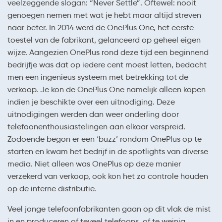
veelzeggende slogan: “Never Settle”. Oftewel: nooit
genoegen nemen met wat je hebt maar altijd streven
naar beter. In 2014 werd de OnePlus One, het eerste
toestel van de fabrikant, gelanceerd op geheel eigen
wijze. Aangezien OnePlus rond deze tijd een beginnend
bedrijfje was dat op iedere cent moest letten, bedacht
men een ingenieus systeem met betrekking tot de
verkoop. Je kon de OnePlus One namelijk alleen kopen
indien je beschikte over een uitnodiging. Deze
uitnodigingen werden dan weer onderling door
telefoonenthousiastelingen aan elkaar verspreid.
Zodoende begon er een ‘buzz’ rondom OnePlus op te
starten en kwam het bedrijf in de spotlights van diverse
media. Niet alleen was OnePlus op deze manier
verzekerd van verkoop, ook kon het zo controle houden
op de interne distributie.
Veel jonge telefoonfabrikanten gaan op dit vlak de mist
in en produceren of teveel telefoons, of te weinig