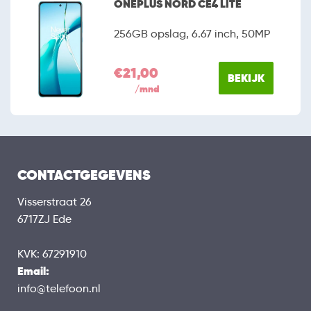
ONEPLUS NORD CE4 LITE
256GB opslag, 6.67 inch, 50MP
€21,00
BEKIJK
/mnd
CONTACTGEGEVENS
Visserstraat 26
6717ZJ Ede
KVK: 67291910
Email:
info@telefoon.nl