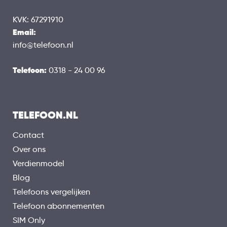
Gen 1
8 GB
Werkgeheugen (RAM)
KVK: 67291910
Email:
256 GB
Opslaggeheugen
info@telefoon.nl
Uitbreidbaar geheugen
micro-SD
Uitbereidingsmogelijkheden
Telefoon:
0318 - 24 00 96
BATTERIJ
6000 mAh
Capaciteit
Draadloos opladen
TELEFOON.NL
USB-C
Aansluiting
Contact
BEVEILIGING
Over ons
Pincode
Verdienmodel
Vingerafdrukscanner
Blog
Gezichtsherkenning
Telefoons vergelijken
IP65
Waterdicht
Telefoon abonnementen
SIM Only