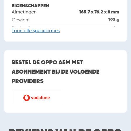
EIGENSCHAPPEN
165.7 x 76.2 x 8 mm
Afmetingen
193 g
Gewicht
nano sim
Simkaart
Toon
alle specificaties
Dual sim
september 2025
Introductiedatum
CAMERA
BESTEL DE OPPO A5M MET
Camera
ABONNEMENT BIJ DE VOLGENDE
2 (dual camera)
Aantal camera's
PROVIDERS
50MP + 2MP
Cameraresolutie
Autofocus
Flitser
Tweede camera
5 MP
Resolutie tweede
camera