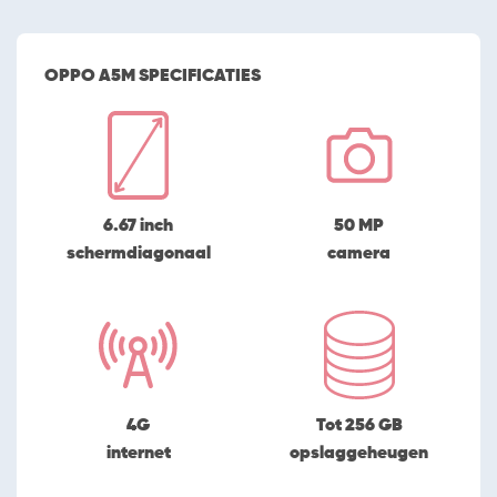
OPPO A5M SPECIFICATIES
6.67 inch
50 MP
schermdiagonaal
camera
4G
Tot 256 GB
internet
opslaggeheugen