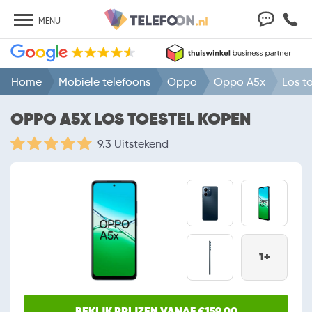
MENU
Home
Mobiele telefoons
Oppo
Oppo A5x
Los t
OPPO A5X LOS TOESTEL KOPEN
9.3 Uitstekend
1+
BEKIJK PRIJZEN VANAF €159,00