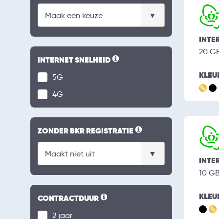
INTE
20 G
INTERNET SNELHEID
KLEU
5G
4G
ZONDER BKR REGISTRATIE
INTE
10 G
KLEU
CONTRACTDUUR
2 jaar