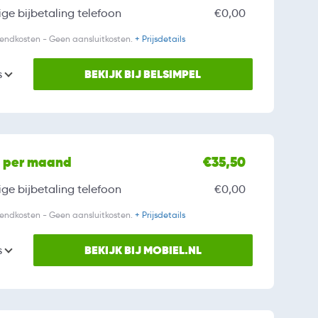
ge bijbetaling
telefoon
€0,00
zendkosten - Geen aansluitkosten.
+ Prijsdetails
BEKIJK BIJ BELSIMPEL
s
l per maand
€35,50
ge bijbetaling
telefoon
€0,00
zendkosten - Geen aansluitkosten.
+ Prijsdetails
BEKIJK BIJ MOBIEL.NL
s