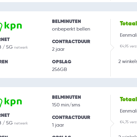
BELMINUTEN
Totaa
onbeperkt bellen
Eenmali
RNET
CONTRACTDUUR
€4,95 ver
B / 5G
netwerk
2 jaar
REN
OPSLAG
2 winkel
256GB
BELMINUTEN
Totaa
150 min/sms
Eenmali
RNET
CONTRACTDUUR
€4,75 ver
B / 5G
netwerk
1 jaar