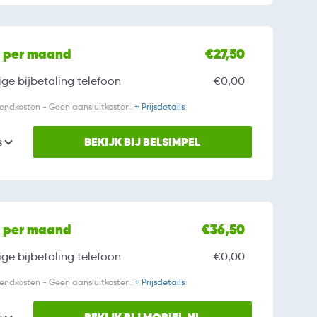
l per maand
€27,50
ge bijbetaling
telefoon
€0,00
zendkosten - Geen aansluitkosten.
+ Prijsdetails
BEKIJK BIJ BELSIMPEL
s
l per maand
€36,50
ge bijbetaling
telefoon
€0,00
zendkosten - Geen aansluitkosten.
+ Prijsdetails