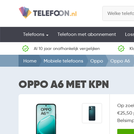
Telefoons
Telefoon met abonnement
Los
Al 10 jaar onafhankelijk vergelijken
Kl
Home
Mobiele telefoons
Oppo
Oppo A6
OPPO A6 MET KPN
Op zoe
€25,50 
Belsimp