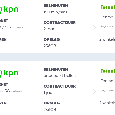
BELMINUTEN
Totaa
150 min/sms
Eenmali
RNET
CONTRACTDUUR
€4,95 ver
B / 5G
netwerk
2 jaar
REN
OPSLAG
2 winkel
256GB
BELMINUTEN
Totaa
onbeperkt bellen
Eenmali
RNET
CONTRACTDUUR
€4,75 ver
B / 5G
netwerk
1 jaar
REN
OPSLAG
2 winkel
256GB