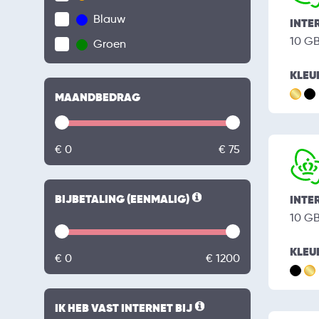
Blauw
INTE
10 G
Groen
KLEU
MAANDBEDRAG
€ 0
€ 75
BIJBETALING (EENMALIG)
INTE
10 G
KLEU
€ 0
€ 1200
IK HEB VAST INTERNET BIJ