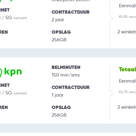
Eenmali
RNET
CONTRACTDUUR
€4,95 ver
B / 5G
netwerk
2 jaar
REN
OPSLAG
2 winkel
256GB
BELMINUTEN
Totaa
150 min/sms
Eenmali
RNET
CONTRACTDUUR
€4,75 ver
B / 5G
netwerk
1 jaar
REN
OPSLAG
2 winkel
256GB