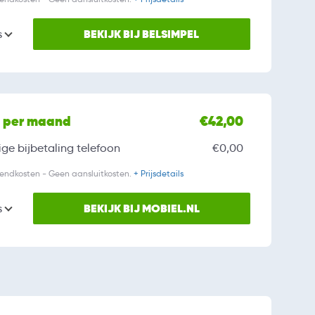
BEKIJK BIJ BELSIMPEL
s
l per maand
€42,00
ge bijbetaling
telefoon
€0,00
zendkosten - Geen aansluitkosten.
+ Prijsdetails
BEKIJK BIJ MOBIEL.NL
s