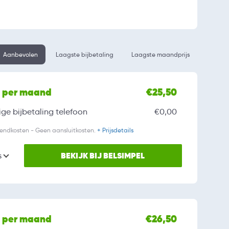
Aanbevolen
Laagste bijbetaling
Laagste maandprijs
l per maand
€25,50
ge bijbetaling
telefoon
€0,00
zendkosten - Geen aansluitkosten.
+ Prijsdetails
BEKIJK BIJ BELSIMPEL
s
l per maand
€26,50