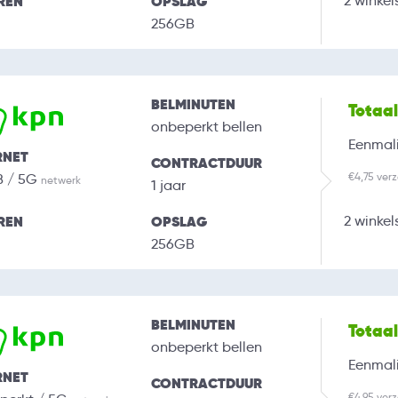
REN
OPSLAG
2 winkel
256GB
BELMINUTEN
Totaa
onbeperkt bellen
Eenmali
RNET
CONTRACTDUUR
€4,75 ver
B / 5G
netwerk
1 jaar
REN
OPSLAG
2 winkel
256GB
BELMINUTEN
Totaa
onbeperkt bellen
Eenmali
RNET
CONTRACTDUUR
€4,95 ver