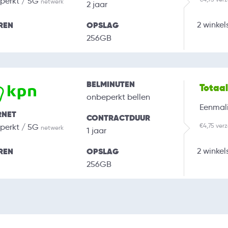
perkt / 5G
netwerk
2 jaar
REN
OPSLAG
2 winkel
256GB
BELMINUTEN
Totaa
onbeperkt bellen
Eenmali
RNET
CONTRACTDUUR
€4,75 ver
perkt / 5G
netwerk
1 jaar
REN
OPSLAG
2 winkel
256GB