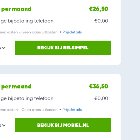
l per maand
€26,50
ge bijbetaling
telefoon
€0,00
zendkosten - Geen aansluitkosten.
+ Prijsdetails
BEKIJK BIJ BELSIMPEL
s
l per maand
€36,50
ge bijbetaling
telefoon
€0,00
zendkosten - Geen aansluitkosten.
+ Prijsdetails
BEKIJK BIJ MOBIEL.NL
s