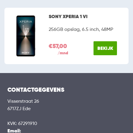
SONY XPERIA 1 VI
256GB opslag, 6.5 inch, 48MP
€57,00
BEKIJK
/mnd
CONTACTGEGEVENS
Visserstraat 26
6717ZJ Ede
KVK: 67291910
Email: