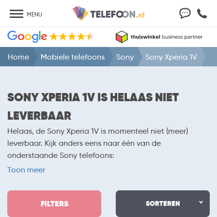
MENU
Home
Mobiele telefoons
Sony
Sony Xperia 1V
SONY XPERIA 1V IS HELAAS NIET
LEVERBAAR
Helaas, de Sony Xperia 1V is momenteel niet (meer)
leverbaar. Kijk anders eens naar één van de
onderstaande Sony telefoons:
-
Sony Xperia 1 VI met abonnement
Toon meer
FILTERS
SORTEREN