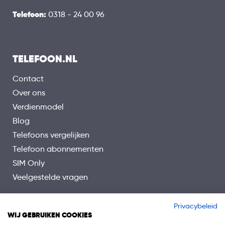
BEVEILIGING
Telefoon:
Pincode
0318 - 24 00 96
Vingerafdrukscanner
Gezichtsherkenning
TELEFOON.NL
IP68
Waterdicht
Contact
NETWERKEN
Over ons
5G
Verdienmodel
Wifi
Blog
Bluetooth
Telefoons vergelijken
GPS
Telefoon abonnementen
NFC
SIM Only
Veelgestelde vragen
Privacybeleid
WIJ GEBRUIKEN COOKIES