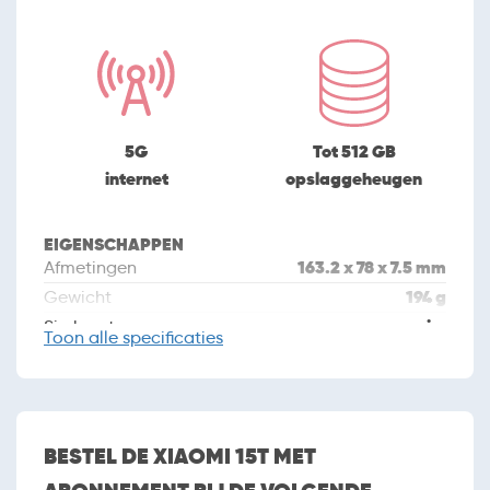
5G
Tot 512 GB
internet
opslaggeheugen
EIGENSCHAPPEN
163.2 x 78 x 7.5 mm
Afmetingen
194 g
Gewicht
nano sim
Simkaart
Toon
alle specificaties
Dual sim
oktober 2025
Introductiedatum
CAMERA
BESTEL DE XIAOMI 15T MET
Camera