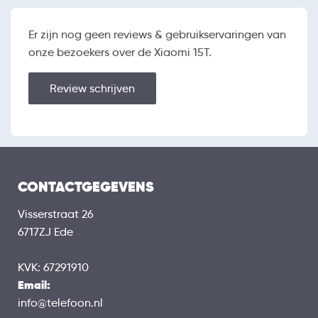
AMOLED
Schermtype
Er zijn nog geen reviews & gebruikservaringen van
Randloos
onze bezoekers over de Xiaomi 15T.
Touchscreen
Orientatiesensor
Review schrijven
HARDWARE
MediaTek Dimensity
Processor
8400-Ultra
12 GB
Werkgeheugen (RAM)
256 GB, 512 GB
Opslaggeheugen
CONTACTGEGEVENS
Uitbreidbaar geheugen
Visserstraat 26
6717ZJ Ede
BATTERIJ
5500 mAh
Capaciteit
KVK: 67291910
Draadloos opladen
Email:
USB-C
Aansluiting
info@telefoon.nl