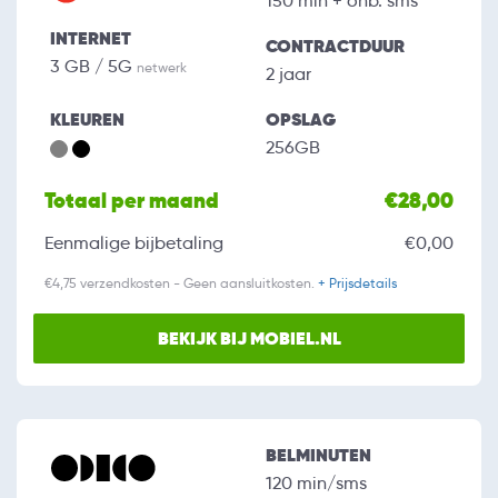
150 min + onb. sms
INTERNET
CONTRACTDUUR
3 GB / 5G
netwerk
2 jaar
KLEUREN
OPSLAG
256GB
Totaal per maand
€28,00
Eenmalige bijbetaling
€0,00
€4,75 verzendkosten - Geen aansluitkosten.
+ Prijsdetails
BEKIJK BIJ MOBIEL.NL
BELMINUTEN
120 min/sms