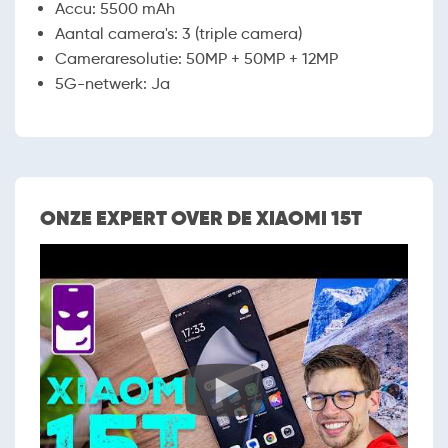
Accu
:
5500 mAh
Aantal camera's
:
3 (triple camera)
Cameraresolutie
:
50MP + 50MP + 12MP
5G-netwerk
:
Ja
ONZE EXPERT OVER DE XIAOMI 15T