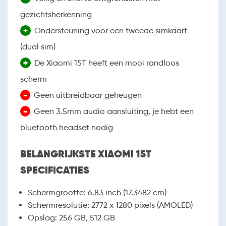
gezichtsherkenning
+
Ondersteuning voor een tweede simkaart
(dual sim)
+
De Xiaomi 15T heeft een mooi randloos
scherm
-
Geen uitbreidbaar geheugen
-
Geen 3.5mm audio aansluiting, je hebt een
bluetooth headset nodig
BELANGRIJKSTE XIAOMI 15T
SPECIFICATIES
Schermgrootte
:
6.83 inch (17.3482 cm)
Schermresolutie
:
2772 x 1280 pixels (AMOLED)
Opslag
:
256 GB, 512 GB