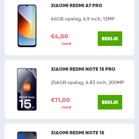
uitstekende prijs-kwaliteitsverhouding. Alhoewel de
XIAOMI REDMI A7 PRO
fabrikant officieel nog niet in Nederland actief is, is het
niet moeilijk om een exemplaar te bemachtigen. Onder
64GB opslag, 6.9 inch, 13MP
meer Belsimpel en mobiel.nl hebben het merk
bijvoorbeeld al opgenomen in hun assortiment.
€4,00
BEKIJK
/mnd
XIAOMI REDMI NOTE 15 PRO
256GB opslag, 6.83 inch, 200MP
€11,00
BEKIJK
/mnd
XIAOMI REDMI NOTE 15