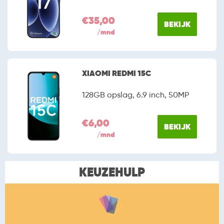
€35,00
BEKIJK
/mnd
XIAOMI REDMI 15C
128GB opslag, 6.9 inch, 50MP
€6,00
BEKIJK
/mnd
KEUZEHULP