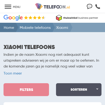
MENU
Home
Mobiele telefoons
Xiaomi
XIAOMI TELEFOONS
Indien je de naam Xiaomi nog niet adequaat kunt
uitspreken adviseren wij je om er maar op te oefenen. In
de komende jaren ga je namelijk nog veel vaker van
deze fabrikant horen. De van oorsprong Chinese
Toon meer
fabrikant houdt zich bezig met het maken van
allerhande producten. Je kunt onder meer voor laptops,
FILTERS
tablets en telefoons bij het bedrijf aankloppen. Hierbij
SORTEREN
hoef je nooit bang te zijn dat je teveel betaalt. Xiaomi
telefoons zijn namelijk altijd voorzien van een