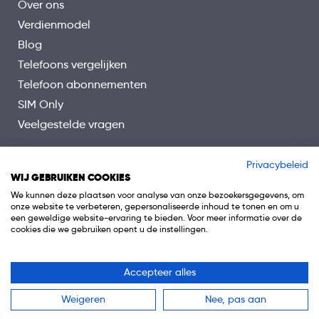
Over ons
Verdienmodel
Blog
Telefoons vergelijken
Telefoon abonnementen
SIM Only
Veelgestelde vragen
Privacybeleid
WIJ GEBRUIKEN COOKIES
We kunnen deze plaatsen voor analyse van onze bezoekersgegevens, om
onze website te verbeteren, gepersonaliseerde inhoud te tonen en om u
een geweldige website-ervaring te bieden. Voor meer informatie over de
cookies die we gebruiken opent u de instellingen.
Accepteer alles
© 2026 Telefoon.nl is onderdeel van 0318 Media B.V.
Weigeren
Nee, pas aan
Algemene voorwaarden
Privacy
Cookiebeleid
Disclaimer