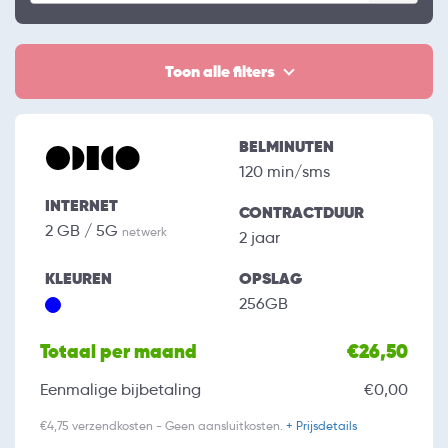
Toon alle filters
BELMINUTEN
120 min/sms
INTERNET
CONTRACTDUUR
2 GB / 5G
netwerk
2 jaar
KLEUREN
OPSLAG
256GB
Totaal per maand
€26,50
Eenmalige bijbetaling
€0,00
€4,75 verzendkosten - Geen aansluitkosten.
+ Prijsdetails