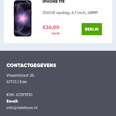
IPHONE 17E
256GB opslag, 6.1 inch, 48MP
€26,00
BEKIJK
/mnd
CONTACTGEGEVENS
Visserstraat 26
6717ZJ Ede
KVK: 67291910
Email:
info@telefoon.nl