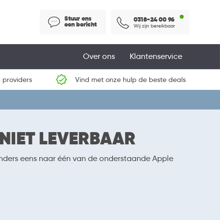
Stuur ons
0318-24 00 96
een bericht
Wij zijn bereikbaar
Over ons
Klantenservice
 providers
Vind met onze hulp de beste deals
 NIET LEVERBAAR
 anders eens naar één van de onderstaande Apple