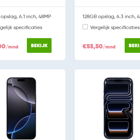
opslag, 6.1 inch, 48MP
128GB opslag, 6.3 inch, 
gelijk specificaties
Vergelijk specificaties
00
BEKIJK
€55,50
BEKI
/mnd
/mnd