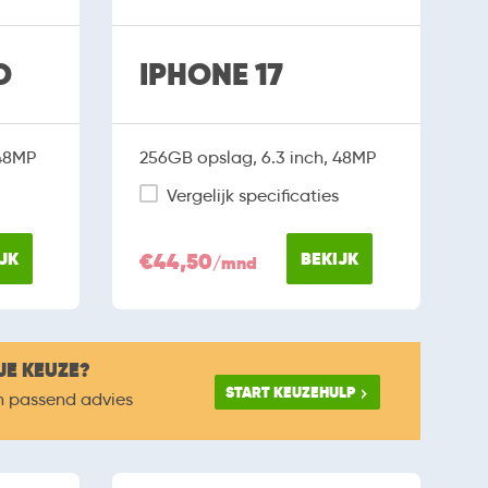
O
IPHONE 17
 48MP
256GB opslag, 6.3 inch, 48MP
Vergelijk specificaties
JK
€44,50
BEKIJK
/mnd
JE KEUZE?
START KEUZEHULP
n passend advies