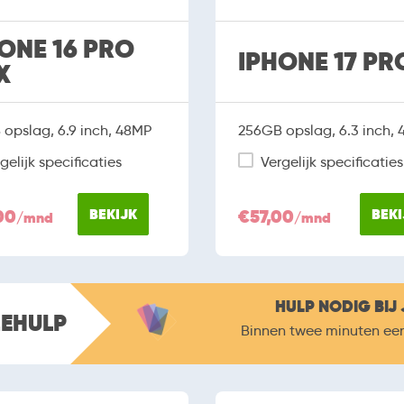
ONE 16 PRO
IPHONE 17 PR
X
opslag, 6.9 inch, 48MP
256GB opslag, 6.3 inch,
gelijk specificaties
Vergelijk specificaties
00
BEKIJK
€57,00
BEKI
/mnd
/mnd
HULP NODIG BIJ 
ZEHULP
Binnen twee minuten ee