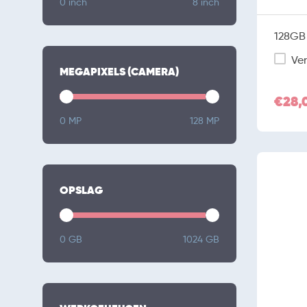
0 inch
8 inch
128GB 
Ver
MEGAPIXELS (CAMERA)
€28,
0 MP
128 MP
OPSLAG
0 GB
1024 GB