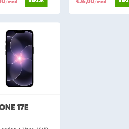
00
BEKIJK
€74,00
BEKI
/mnd
/mnd
ONE 17E