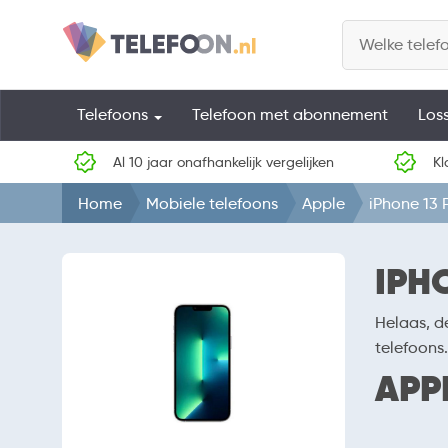
Telefoons
Telefoon met abonnement
Los
Al 10 jaar onafhankelijk vergelijken
Kl
Home
Mobiele telefoons
Apple
iPhone 13 
IPH
Helaas, d
telefoons.
APP