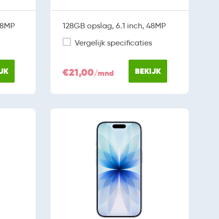
48MP
128GB opslag, 6.1 inch, 48MP
Vergelijk specificaties
JK
€21,00
BEKIJK
/mnd