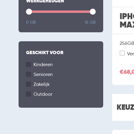
WERKGEHEUGEN
IPH
MA
0 GB
16 GB
256GB 
GESCHIKT VOOR
Ver
Kinderen
€68,
Senioren
Zakelijk
Outdoor
KEU