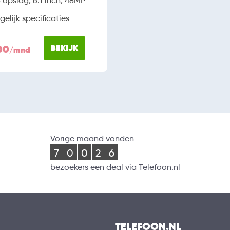
opslag, 6.1 inch, 48MP
gelijk specificaties
00
BEKIJK
/mnd
Vorige maand vonden
7
0
0
2
6
bezoekers een deal via Telefoon.nl
TELEFOON.NL