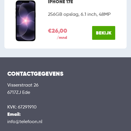
IPHONE 17E
256GB opslag, 6.1 inch, 48MP
€26,00
BEKIJK
/mnd
CONTACTGEGEVENS
Visserstraat 26
6717ZJ Ede
KVK: 67291910
Email:
info@telefoon.nl