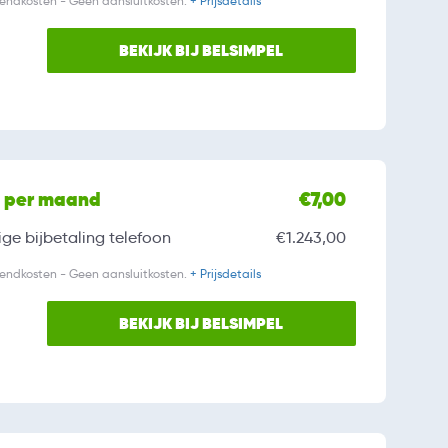
zendkosten - Geen aansluitkosten.
+ Prijsdetails
BEKIJK BIJ BELSIMPEL
l per maand
€7,00
ge bijbetaling
telefoon
€1.243,00
zendkosten - Geen aansluitkosten.
+ Prijsdetails
BEKIJK BIJ BELSIMPEL