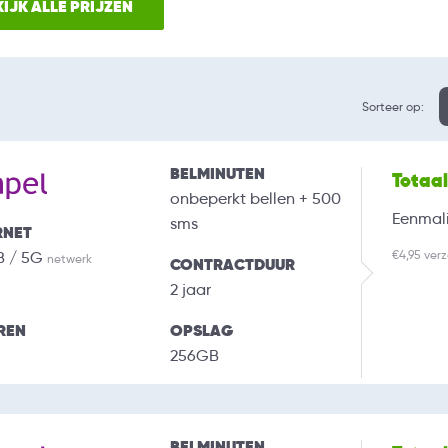
IJK ALLE PRIJZEN
Sorteer op:
BELMINUTEN
Totaa
onbeperkt bellen + 500
Eenmali
sms
RNET
€4,95 ver
B / 5G
netwerk
CONTRACTDUUR
2 jaar
REN
OPSLAG
256GB
BELMINUTEN