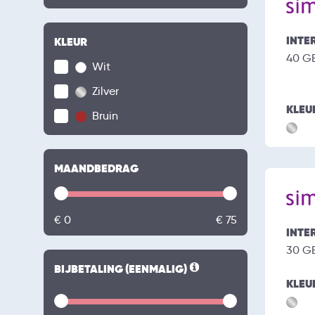
INTE
KLEUR
40 G
Wit
Zilver
KLEU
Bruin
MAANDBEDRAG
€ 0
€ 75
INTE
30 G
BIJBETALING (EENMALIG)
KLEU