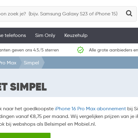
se telefoons
Sim Only
Keuzehulp
anten geven ons 4.5/5 sterren
Alle grote aanbieders en
Pro Max
Simpel
T SIMPEL
k naar het goedkoopste
iPhone 16 Pro Max abonnement
bij S
ingen vanaf €8,75 per maand. Wij vergelijken prijzen van je i
k bij webshops als Belsimpel en Mobiel.nl.