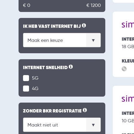
€ 0
€ 1200
IK HEB VAST INTERNET BIJ
INTE
18 G
KLEU
INTERNET SNELHEID
5G
4G
ZONDER BKR REGISTRATIE
INTE
10 G