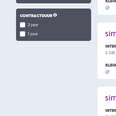
KLEU
CONTRACTDUUR
2 jaar
1 jaar
INTE
5 GB
KLEU
INTE