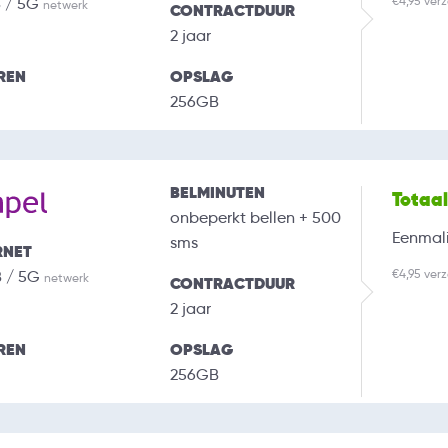
€4,95 ver
B / 5G
netwerk
CONTRACTDUUR
2 jaar
REN
OPSLAG
256GB
BELMINUTEN
Totaa
onbeperkt bellen + 500
Eenmali
sms
RNET
€4,95 ver
B / 5G
netwerk
CONTRACTDUUR
2 jaar
REN
OPSLAG
256GB