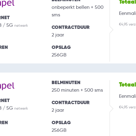
Totaa
onbeperkt bellen + 500
Eenmali
sms
RNET
€4,95 ver
B / 5G
netwerk
CONTRACTDUUR
2 jaar
REN
OPSLAG
256GB
BELMINUTEN
Totaa
250 minuten + 500 sms
Eenmali
RNET
CONTRACTDUUR
€4,95 ver
B / 5G
netwerk
2 jaar
REN
OPSLAG
256GB