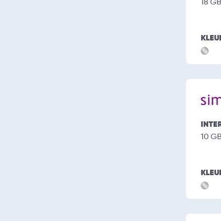
18 G
KLEU
INTE
10 G
KLEU