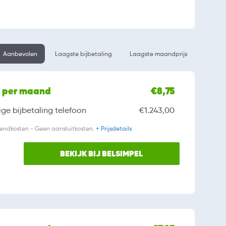
Aanbevolen
Laagste bijbetaling
Laagste maandprijs
l per maand
€8,75
ge bijbetaling
telefoon
€1.243,00
zendkosten - Geen aansluitkosten.
+ Prijsdetails
BEKIJK BIJ BELSIMPEL