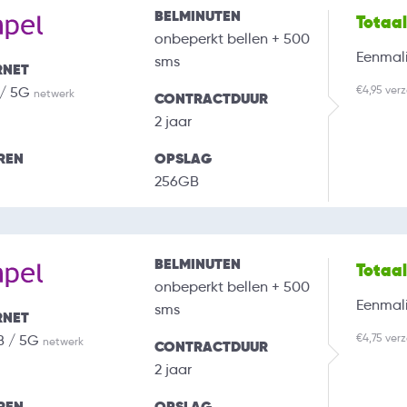
BELMINUTEN
Totaa
onbeperkt bellen + 500
Eenmali
sms
RNET
€4,95 ver
 / 5G
netwerk
CONTRACTDUUR
2 jaar
REN
OPSLAG
256GB
BELMINUTEN
Totaa
onbeperkt bellen + 500
Eenmali
sms
RNET
€4,75 ver
B / 5G
netwerk
CONTRACTDUUR
2 jaar
REN
OPSLAG