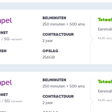
BELMINUTEN
Totaa
250 minuten + 500 sms
Eenmali
RNET
CONTRACTDUUR
€4,95 ver
B / 5G
netwerk
2 jaar
REN
OPSLAG
256GB
BELMINUTEN
Totaa
250 minuten + 500 sms
Eenmali
RNET
CONTRACTDUUR
€4,95 ver
B / 5G
netwerk
2 jaar