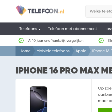
Telefoons
Telefoon met abonnement
Los
Al 10 jaar onafhankelijk vergelijken
Kl
Home
Mobiele telefoons
Apple
iPhone 16 
IPHONE 16 PRO MAX ME
Op zoe
aanbied
maar oo