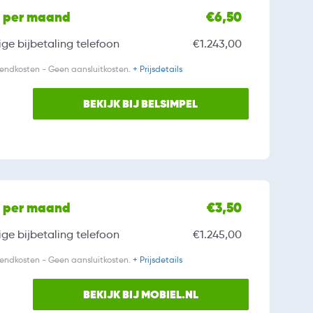
l per maand
€6,50
ge bijbetaling
telefoon
€1.243,00
zendkosten - Geen aansluitkosten.
+ Prijsdetails
BEKIJK BIJ BELSIMPEL
l per maand
€3,50
ge bijbetaling
telefoon
€1.245,00
zendkosten - Geen aansluitkosten.
+ Prijsdetails
BEKIJK BIJ MOBIEL.NL