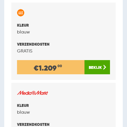
blauw
GRATIS
€1.209
00
blauw