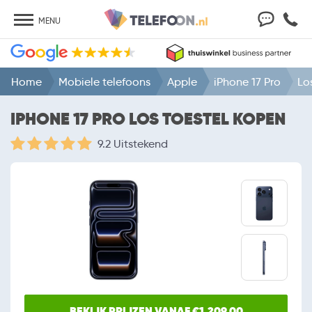
MENU
Home
Mobiele telefoons
Apple
iPhone 17 Pro
Lo
IPHONE 17 PRO LOS TOESTEL KOPEN
9.2 Uitstekend
BEKIJK PRIJZEN VANAF €1.209,00