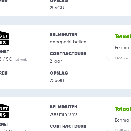
REN
OPSLAG
256GB
BELMINUTEN
Totaa
onbeperkt bellen
Eenmali
RNET
CONTRACTDUUR
€4,95 ver
B / 5G
netwerk
2 jaar
REN
OPSLAG
256GB
BELMINUTEN
Totaa
200 min/sms
Eenmali
RNET
CONTRACTDUUR
€4,95 ver