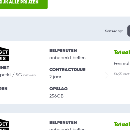
IJK ALLE PRIJZEN
Sorteer op:
BELMINUTEN
Totaa
onbeperkt bellen
Eenmali
RNET
CONTRACTDUUR
€4,95 ver
perkt / 5G
netwerk
2 jaar
REN
OPSLAG
256GB
BELMINUTEN
Totaa
onbeperkt bellen