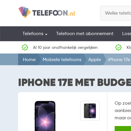
Telefoons
Telefoon met abonnement
Los
Al 10 jaar onafhankelijk vergelijken
Kl
Home
Mobiele telefoons
Apple
iPhone 17e
IPHONE 17E MET BUDGE
Op zoe
aanbied
maar oo