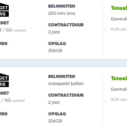
BELMINUTEN
Totaa
200 min/sms
Eenmali
RNET
CONTRACTDUUR
€4,95 ver
B / 5G
netwerk
2 jaar
REN
OPSLAG
256GB
BELMINUTEN
Totaa
onbeperkt bellen
Eenmali
RNET
CONTRACTDUUR
€4,95 ver
B / 5G
netwerk
2 jaar
REN
OPSLAG
256GB