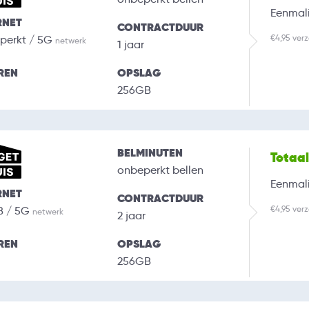
Eenmali
RNET
CONTRACTDUUR
€4,95 ver
perkt / 5G
netwerk
1 jaar
REN
OPSLAG
256GB
BELMINUTEN
Totaa
onbeperkt bellen
Eenmali
RNET
CONTRACTDUUR
€4,95 ver
B / 5G
netwerk
2 jaar
REN
OPSLAG
256GB