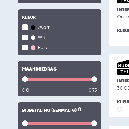
INTE
Onbe
KLEUR
Zwart
KLEU
Wit
Roze
MAANDBEDRAG
INTE
30 G
€ 0
€ 75
KLEU
BIJBETALING (EENMALIG)