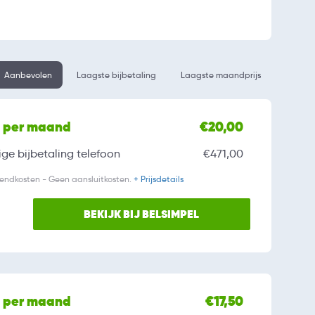
Aanbevolen
Laagste bijbetaling
Laagste maandprijs
l per maand
€20,00
ge bijbetaling
telefoon
€471,00
zendkosten - Geen aansluitkosten.
+ Prijsdetails
BEKIJK BIJ BELSIMPEL
l per maand
€17,50