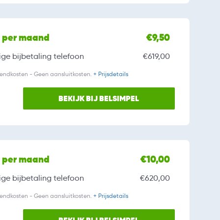
l per maand
€9,50
ge bijbetaling
telefoon
€619,00
zendkosten - Geen aansluitkosten.
+ Prijsdetails
BEKIJK BIJ BELSIMPEL
l per maand
€10,00
ge bijbetaling
telefoon
€620,00
zendkosten - Geen aansluitkosten.
+ Prijsdetails