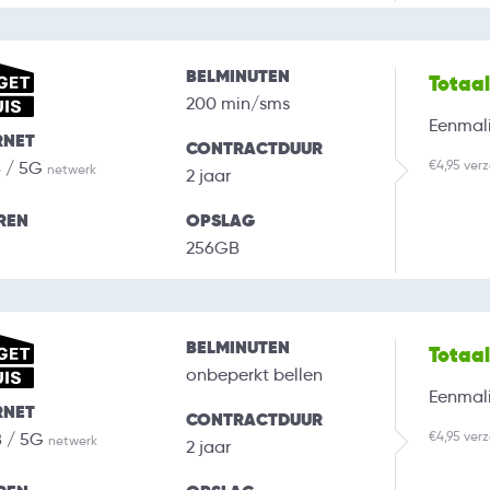
BELMINUTEN
Totaa
200 min/sms
Eenmali
RNET
CONTRACTDUUR
€4,95 ver
B / 5G
netwerk
2 jaar
REN
OPSLAG
256GB
BELMINUTEN
Totaa
onbeperkt bellen
Eenmali
RNET
CONTRACTDUUR
€4,95 ver
B / 5G
netwerk
2 jaar