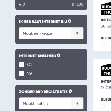
€ 0
€ 1200
INTE
IK HEB VAST INTERNET BIJ
30 G
KLEU
INTERNET SNELHEID
5G
4G
INTE
15 G
ZONDER BKR REGISTRATIE
KLEU