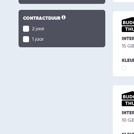
CONTRACTDUUR
2 jaar
INTE
1 jaar
15 G
KLEU
INTE
10 G