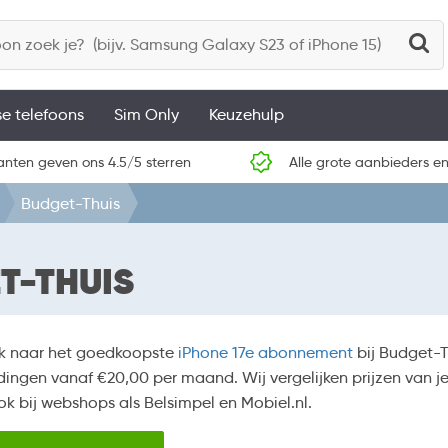
se telefoons
Sim Only
Keuzehulp
anten geven ons 4.5/5 sterren
Alle grote aanbieders en
Budget-Thuis
T-THUIS
k naar het goedkoopste
iPhone 17e abonnement
bij Budget-T
ingen vanaf €20,00 per maand. Wij vergelijken prijzen van je 
k bij webshops als Belsimpel en Mobiel.nl.