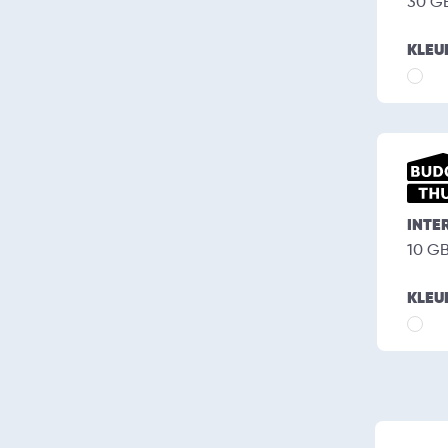
30 G
KLEU
INTE
10 G
KLEU