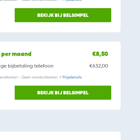
BEKIJK BIJ BELSIMPEL
l per maand
€8,50
ge bijbetaling
telefoon
€632,00
zendkosten - Geen aansluitkosten.
+ Prijsdetails
BEKIJK BIJ BELSIMPEL