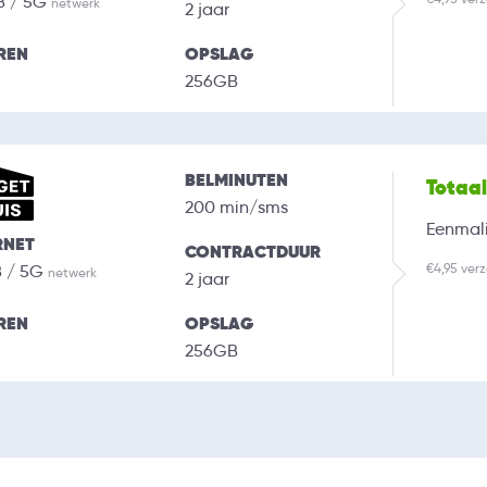
B / 5G
netwerk
2 jaar
REN
OPSLAG
256GB
BELMINUTEN
Totaa
200 min/sms
Eenmali
RNET
CONTRACTDUUR
€4,95 ver
B / 5G
netwerk
2 jaar
REN
OPSLAG
256GB