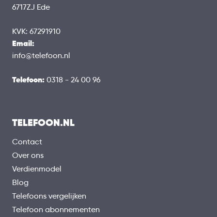
Vingerafdrukscanner
6717ZJ Ede
Gezichtsherkenning
KVK: 67291910
IP49
Waterdicht
Email:
info@telefoon.nl
NETWERKEN
5G
Telefoon:
0318 - 24 00 96
Wifi
Bluetooth
GPS
TELEFOON.NL
NFC
Contact
Over ons
Verdienmodel
Blog
Telefoons vergelijken
Telefoon abonnementen