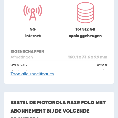
5G
Tot 512 GB
internet
opslaggeheugen
EIGENSCHAPPEN
160.1 x 73.6 x 9.9 mm
Afmetingen
243 g
Gewicht
nano sim
Simkaart
Toon
alle specificaties
Dual sim
april 2026
Introductiedatum
CAMERA
BESTEL DE MOTOROLA RAZR FOLD MET
Camera
ABONNEMENT BIJ DE VOLGENDE
3 (triple camera)
Aantal camera's