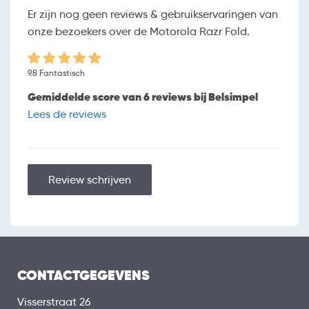
Er zijn nog geen reviews & gebruikservaringen van
Touchscreen
onze bezoekers over de Motorola Razr Fold.
Orientatiesensor
HARDWARE
9.8 Fantastisch
Octa-core
Processor
Gemiddelde score van 6 reviews bij Belsimpel
16 GB
Werkgeheugen (RAM)
Lees de reviews
512 GB
Opslaggeheugen
Uitbreidbaar geheugen
Geen
Uitbereidingsmogelijkheden
Review schrijven
BATTERIJ
6000 mAh
Capaciteit
Draadloos opladen
USB-C
Aansluiting
CONTACTGEGEVENS
BEVEILIGING
Pincode
Visserstraat 26