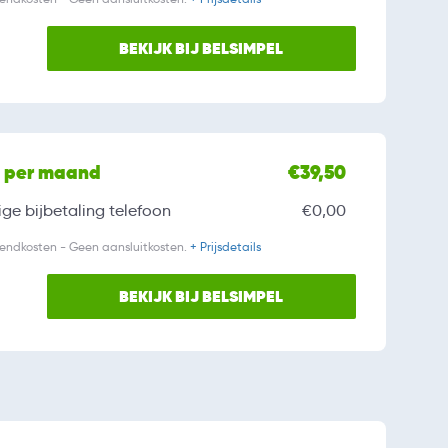
BEKIJK BIJ BELSIMPEL
l per maand
€39,50
ge bijbetaling
telefoon
€0,00
zendkosten - Geen aansluitkosten.
+ Prijsdetails
BEKIJK BIJ BELSIMPEL