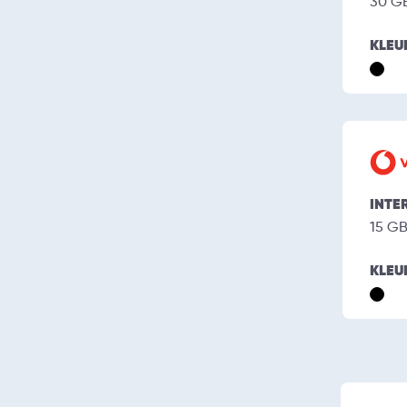
30 G
KLEU
INTE
15 G
KLEU