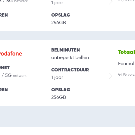
B / 5G
netwerk
1 jaar
REN
OPSLAG
256GB
BELMINUTEN
Totaa
onbeperkt bellen
Eenmali
RNET
CONTRACTDUUR
€4,95 ver
B / 5G
netwerk
1 jaar
REN
OPSLAG
256GB