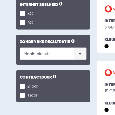
INTERNET SNELHEID
5G
INTE
4G
3 GB
KLEU
ZONDER BKR REGISTRATIE
CONTRACTDUUR
INTE
2 jaar
15 G
1 jaar
KLEU