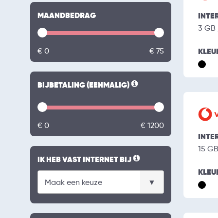
MAANDBEDRAG
INTE
3 GB
€ 0
€ 75
KLEU
BIJBETALING (EENMALIG)
€ 0
€ 1200
INTE
15 G
IK HEB VAST INTERNET BIJ
KLEU