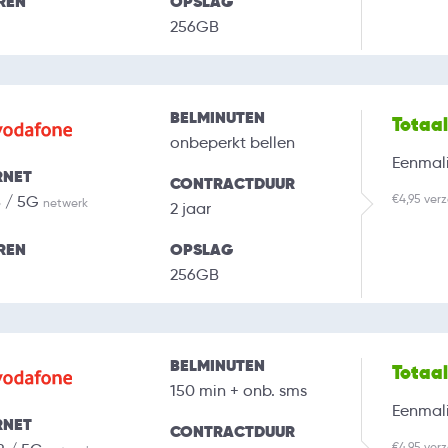
REN
OPSLAG
256GB
BELMINUTEN
Totaa
onbeperkt bellen
Eenmali
RNET
CONTRACTDUUR
€4,95 ver
B / 5G
netwerk
2 jaar
REN
OPSLAG
256GB
BELMINUTEN
Totaa
150 min + onb. sms
Eenmali
RNET
CONTRACTDUUR
€4,95 ver