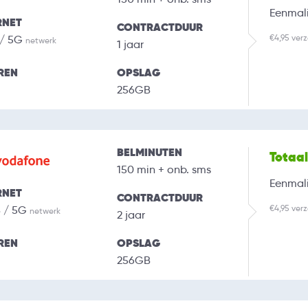
Eenmali
RNET
CONTRACTDUUR
€4,95 ver
 / 5G
netwerk
1 jaar
REN
OPSLAG
256GB
BELMINUTEN
Totaa
150 min + onb. sms
Eenmali
RNET
CONTRACTDUUR
€4,95 ver
B / 5G
netwerk
2 jaar
REN
OPSLAG
256GB