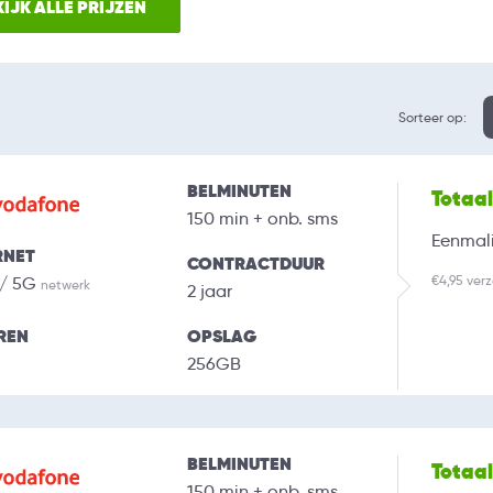
IJK ALLE PRIJZEN
Sorteer op:
BELMINUTEN
Totaa
150 min + onb. sms
Eenmali
RNET
CONTRACTDUUR
€4,95 ver
 / 5G
netwerk
2 jaar
REN
OPSLAG
256GB
BELMINUTEN
Totaa
150 min + onb. sms