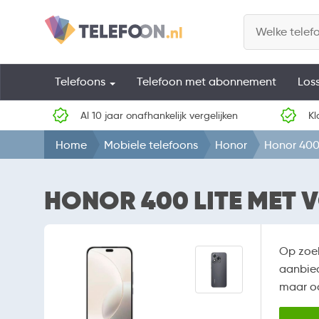
Telefoons
Telefoon met abonnement
Los
Al 10 jaar onafhankelijk vergelijken
Kl
Home
Mobiele telefoons
Honor
Honor 400
HONOR 400 LITE MET
Op zoe
aanbied
maar oo