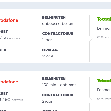
BELMINUTEN
Totaa
onbeperkt bellen
Eenmali
RNET
CONTRACTDUUR
€4,95 ver
 / 5G
netwerk
1 jaar
REN
OPSLAG
256GB
BELMINUTEN
Totaa
150 min + onb. sms
Eenmali
RNET
CONTRACTDUUR
€4,95 ver
B / 5G
netwerk
2 jaar