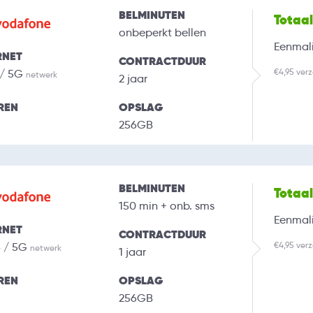
BELMINUTEN
Totaa
onbeperkt bellen
Eenmali
RNET
CONTRACTDUUR
€4,95 ver
 / 5G
netwerk
2 jaar
REN
OPSLAG
256GB
BELMINUTEN
Totaa
150 min + onb. sms
Eenmali
RNET
CONTRACTDUUR
€4,95 ver
B / 5G
netwerk
1 jaar
REN
OPSLAG
256GB