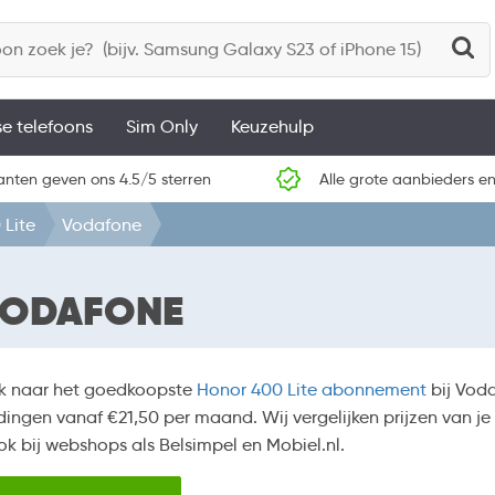
se telefoons
Sim Only
Keuzehulp
anten geven ons 4.5/5 sterren
Alle grote aanbieders en
 Lite
Vodafone
 VODAFONE
k naar het goedkoopste
Honor 400 Lite abonnement
bij Vod
ingen vanaf €21,50 per maand. Wij vergelijken prijzen van je 
k bij webshops als Belsimpel en Mobiel.nl.