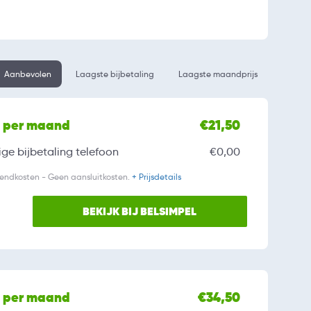
Aanbevolen
Laagste bijbetaling
Laagste maandprijs
l per maand
€21,50
ge bijbetaling
telefoon
€0,00
zendkosten - Geen aansluitkosten.
+ Prijsdetails
BEKIJK BIJ BELSIMPEL
l per maand
€34,50