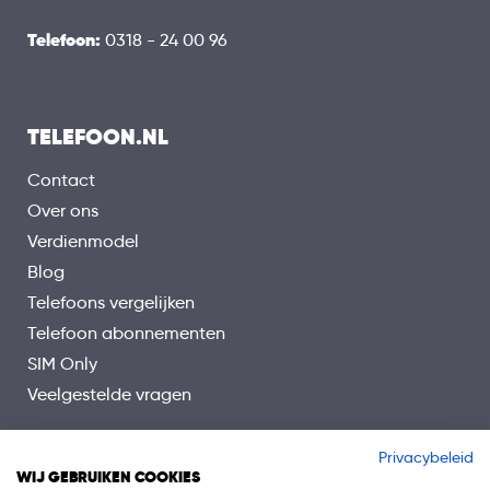
5G
Telefoon:
0318 - 24 00 96
Wifi
Bluetooth
GPS
TELEFOON.NL
NFC
Contact
Over ons
Verdienmodel
Blog
Telefoons vergelijken
Telefoon abonnementen
SIM Only
Veelgestelde vragen
Privacybeleid
WIJ GEBRUIKEN COOKIES