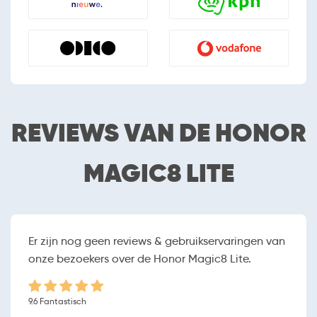
camera
SOFTWARE
Android
Besturingssysteem
15
Versie besturingssysteem
Gratis apps
Apps Store
REVIEWS VAN DE HONOR
Vliegtuigmodus
MAGIC8 LITE
SCHERM
6.79 inch (17.2466 cm)
Schermafmetingen
2640 x 1200
Resolutie
AMOLED
Schermtype
Er zijn nog geen reviews & gebruikservaringen van
Randloos
onze bezoekers over de Honor Magic8 Lite.
Touchscreen
Orientatiesensor
9.6 Fantastisch