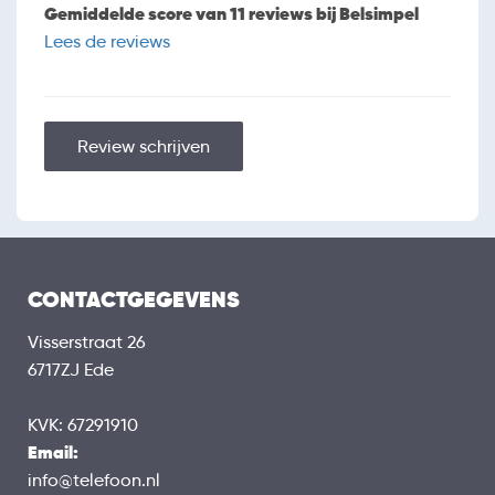
HARDWARE
Gemiddelde score van 11 reviews bij Belsimpel
Octa-core
Processor
Lees de reviews
8 GB
Werkgeheugen (RAM)
256 GB, 512 GB
Opslaggeheugen
Uitbreidbaar geheugen
Review schrijven
Geen
Uitbereidingsmogelijkheden
BATTERIJ
7500 mAh
Capaciteit
Draadloos opladen
USB-C
Aansluiting
CONTACTGEGEVENS
BEVEILIGING
Visserstraat 26
Pincode
6717ZJ Ede
Vingerafdrukscanner
KVK: 67291910
IP69
Waterdicht
Email:
info@telefoon.nl
NETWERKEN