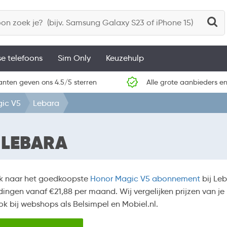
se telefoons
Sim Only
Keuzehulp
anten geven ons 4.5/5 sterren
Alle grote aanbieders en
ic V5
Lebara
 LEBARA
k naar het goedkoopste
Honor Magic V5 abonnement
bij Le
ingen vanaf €21,88 per maand. Wij vergelijken prijzen van je
k bij webshops als Belsimpel en Mobiel.nl.