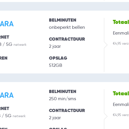
BELMINUTEN
Totaa
onbeperkt bellen
Eenmali
RNET
CONTRACTDUUR
€4,95 ver
B / 5G
netwerk
2 jaar
REN
OPSLAG
512GB
BELMINUTEN
Totaa
250 min/sms
Eenmali
RNET
CONTRACTDUUR
€4,95 ver
B / 5G
netwerk
2 jaar