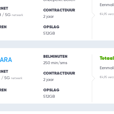
Eenmali
RNET
CONTRACTDUUR
€4,95 ver
B / 5G
netwerk
2 jaar
REN
OPSLAG
512GB
BELMINUTEN
Totaa
250 min/sms
Eenmali
RNET
CONTRACTDUUR
€4,95 ver
B / 5G
netwerk
2 jaar
REN
OPSLAG
512GB