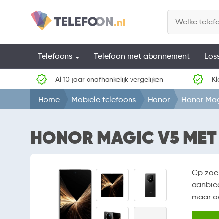
Telefoons
Telefoon met abonnement
Los
Al 10 jaar onafhankelijk vergelijken
Kl
Home
Mobiele telefoons
Honor
Honor Mag
HONOR MAGIC V5 MET
Op zoe
aanbied
maar oo