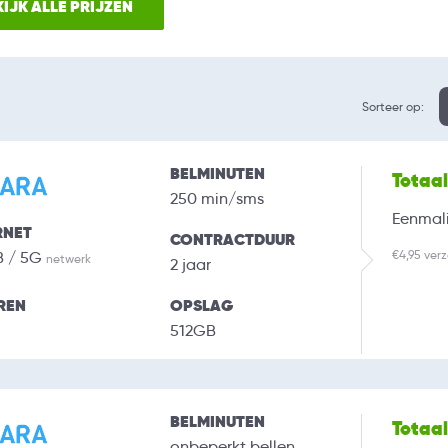
IJK ALLE PRIJZEN
Sorteer op:
BELMINUTEN
Totaa
250 min/sms
Eenmali
RNET
CONTRACTDUUR
€4,95 ver
B / 5G
netwerk
2 jaar
REN
OPSLAG
512GB
BELMINUTEN
Totaa
onbeperkt bellen