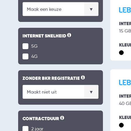
INTE
15 G
INTERNET SNELHEID
KLEU
5G
4G
ZONDER BKR REGISTRATIE
INTE
40 G
KLEU
CONTRACTDUUR
2 jaar