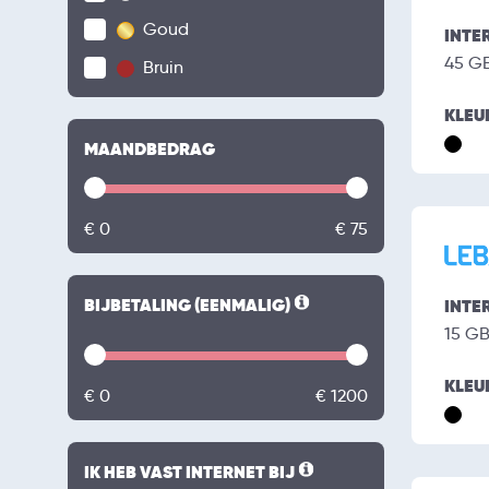
Goud
INTE
45 G
Bruin
KLEU
MAANDBEDRAG
€ 0
€ 75
BIJBETALING (EENMALIG)
INTE
15 G
KLEU
€ 0
€ 1200
IK HEB VAST INTERNET BIJ