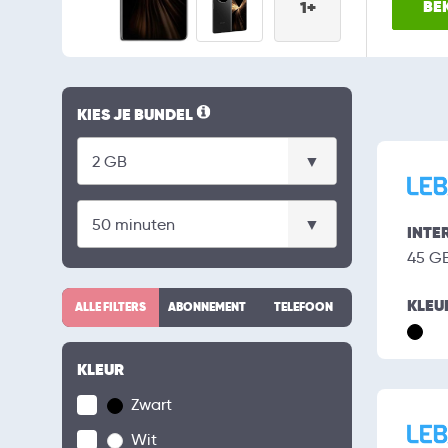
BEK
1+
KIES JE BUNDEL
INTE
45 G
KLEU
ALLE FILTERS
ABONNEMENT
TELEFOON
KLEUR
Zwart
Wit