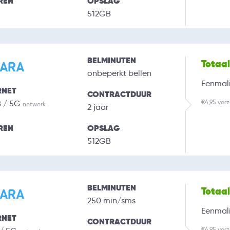
REN
OPSLAG
512GB
BELMINUTEN
Totaa
onbeperkt bellen
Eenmali
RNET
CONTRACTDUUR
€4,95 ver
B / 5G
netwerk
2 jaar
REN
OPSLAG
512GB
BELMINUTEN
Totaa
250 min/sms
Eenmali
RNET
CONTRACTDUUR
€4,95 ver