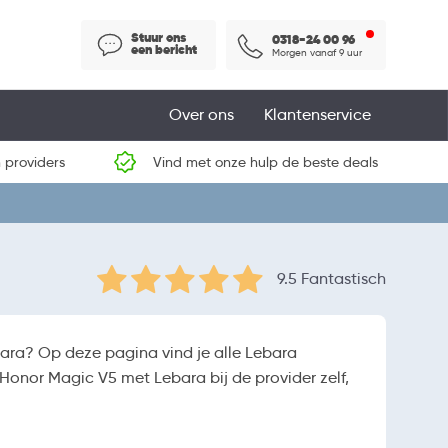
Stuur ons
0318-24 00 96
een bericht
Morgen vanaf 9 uur
Over ons
Klantenservice
 providers
Vind met onze hulp de beste deals
9.5 Fantastisch
bara? Op deze pagina vind je alle Lebara
 Honor Magic V5 met Lebara bij de provider zelf,