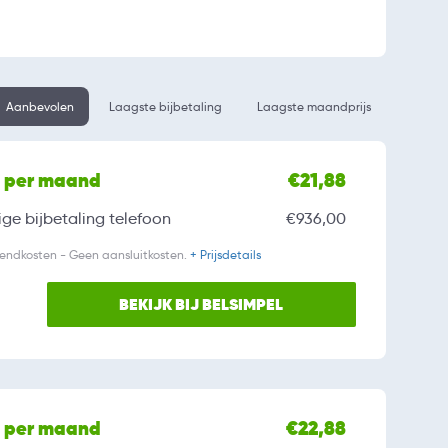
Aanbevolen
Laagste bijbetaling
Laagste maandprijs
l per maand
€21,88
ge bijbetaling
telefoon
€936,00
zendkosten - Geen aansluitkosten.
+ Prijsdetails
BEKIJK BIJ BELSIMPEL
l per maand
€22,88