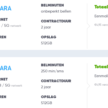
BELMINUTEN
Totaa
onbeperkt bellen
Eenmali
RNET
CONTRACTDUUR
€4,95 ver
B / 5G
netwerk
2 jaar
REN
OPSLAG
512GB
BELMINUTEN
Totaa
250 min/sms
Eenmali
RNET
CONTRACTDUUR
€4,95 ver
B / 5G
netwerk
2 jaar
REN
OPSLAG
512GB