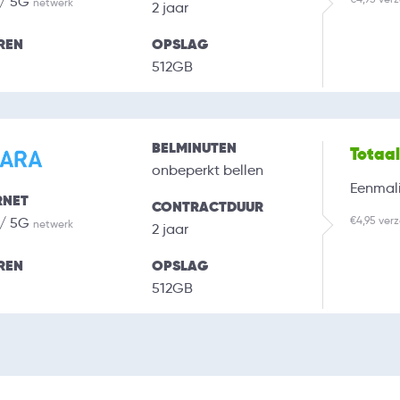
 / 5G
netwerk
2 jaar
REN
OPSLAG
512GB
BELMINUTEN
Totaa
onbeperkt bellen
Eenmali
RNET
CONTRACTDUUR
€4,95 ver
 / 5G
netwerk
2 jaar
REN
OPSLAG
512GB