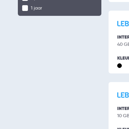
1 jaar
INTE
40 G
KLEU
INTE
10 G