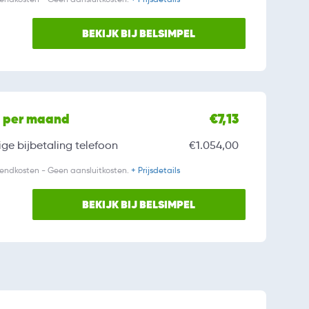
BEKIJK BIJ BELSIMPEL
l per maand
€7,13
ge bijbetaling
telefoon
€1.054,00
zendkosten - Geen aansluitkosten.
+ Prijsdetails
BEKIJK BIJ BELSIMPEL