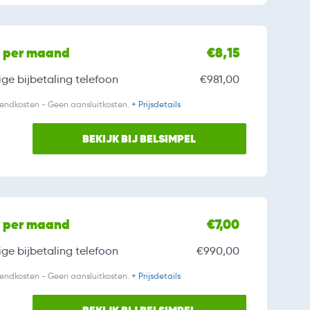
l per maand
€8,15
ge bijbetaling
telefoon
€981,00
zendkosten - Geen aansluitkosten.
+ Prijsdetails
BEKIJK BIJ BELSIMPEL
l per maand
€7,00
ge bijbetaling
telefoon
€990,00
zendkosten - Geen aansluitkosten.
+ Prijsdetails