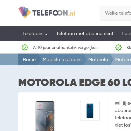
Telefoons
Telefoon met abonnement
Los
Al 10 jaar onafhankelijk vergelijken
Kl
Home
Mobiele telefoons
Motorola
Motoro
MOTOROLA EDGE 60 L
Wil jij
abonnem
telefoo
niet los