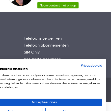
Neem contact met ons op
Telefoons vergelijken
Telefoon abonnementen
SIM Only
Veelgestelde vragen
Privacybeleid
RUIKEN COOKIES
 deze plaatsen voor analyse van onze bezoekersgegevens, om onze
e verbeteren, gepersonaliseerde inhoud te tonen en om u een geweldige
rvaring te bieden. Voor meer informatie over de cookies die we gebruiken
 instellingen.
Accepteer alles