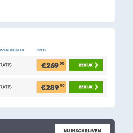
RZENDKOSTEN
PRIJS
€269
00
RATIS
€289
00
RATIS
NU INSCHRIJVEN