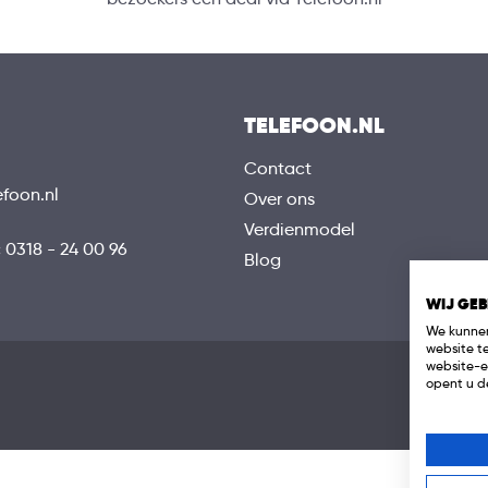
TELEFOON.NL
Contact
efoon.nl
Over ons
Verdienmodel
:
0318 - 24 00 96
Blog
WIJ GEB
We kunnen
website t
website-e
opent u de