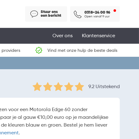
Stuur ons
0318-24 00 96
een bericht
Open vanaf 9 uur
Over ons
Klantenservice
 providers
Vind met onze hulp de beste deals
9.2 Uitstekend
rijzen voor een Motorola Edge 60 zonder
paar je al gauw €10,00 euro op je maandelijkse
de kleuren blauw en groen. Bestel je hem liever
onnement
.