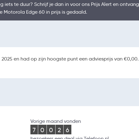
 iets te duur? Schrijf je dan in voor ons Prijs Alert en ontvang
e Motorola Edge 60 in prijs is gedaald.
2025 en had op zijn hoogste punt een adviesprijs van €0,00. 
Vorige maand vonden
7
0
0
2
6
bezoekers een deal via Telefoon.nl