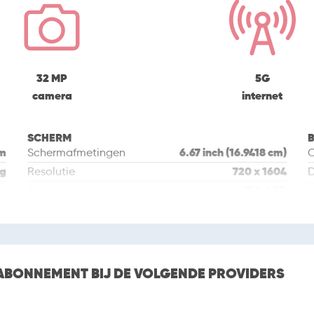
32 MP
5G
camera
internet
SCHERM
B
mm
6.67 inch (16.9418 cm)
Schermafmetingen
C
 g
720 x 1604
Resolutie
D
im
IPS-LCD
Schermtype
A
Randloos
B
25
Touchscreen
P
Capacative
Touchscreen
V
technologie
ABONNEMENT BIJ DE VOLGENDE PROVIDERS
Orientatiesensor
W
P