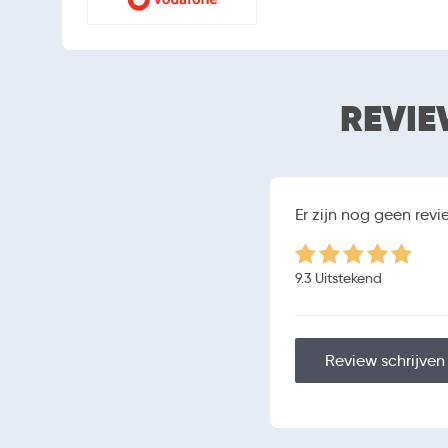
Autofocus
Flitser
Tweede camera
8 
Resolutie tweede
REVIE
camera
SOFTWARE
Andro
Besturingssysteem
Versie besturingssysteem
Er zijn nog geen rev
Gratis apps
Apps Store
9.3 Uitstekend
Vliegtuigmodus
Review schrijven