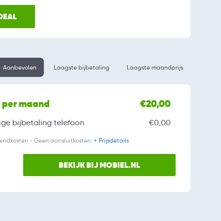
 DEAL
Aanbevolen
Laagste bijbetaling
Laagste maandprijs
l per maand
€20,00
ge bijbetaling
telefoon
€0,00
zendkosten - Geen aansluitkosten.
+ Prijsdetails
BEKIJK BIJ MOBIEL.NL