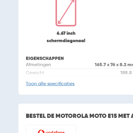
6.67 inch
schermdiagonaal
EIGENSCHAPPEN
165.7 x 76 x 8.2 
Afmetingen
188.8
Gewicht
nano s
Simkaart
Toon
alle specificaties
Dual sim
maart 20
Introductiedatum
CAMERA
BESTEL DE MOTOROLA MOTO E15 MET 
Camera
32M
Cameraresolutie