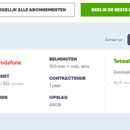
RGELIJK ALLE ABONNEMENTEN
BEKIJK DE BESTE
Sorteer op:
BELMINUTEN
Totaa
150 min + onb. sms
Eenmali
RNET
CONTRACTDUUR
€4,75 ver
 / 5G
netwerk
1 jaar
REN
OPSLAG
64GB