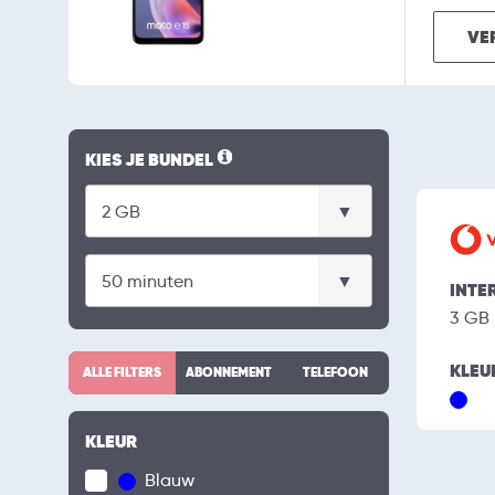
VE
KIES JE BUNDEL
INTE
3 GB
KLEU
ALLE FILTERS
ABONNEMENT
TELEFOON
KLEUR
Blauw