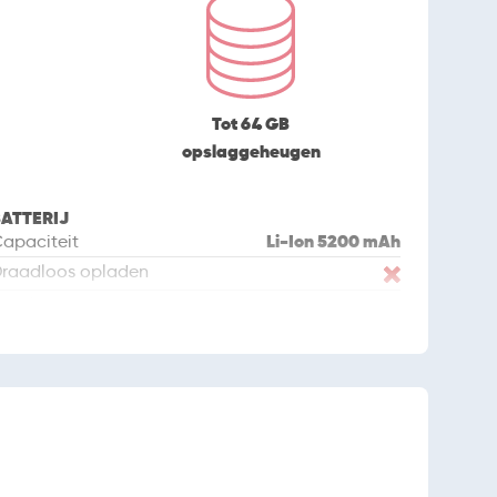
Tot 64 GB
opslaggeheugen
ATTERIJ
Li-Ion 5200 mAh
apaciteit
raadloos opladen
USB-C
ansluiting
EVEILIGING
incode
ingerafdrukscanner
IP54
aterdicht