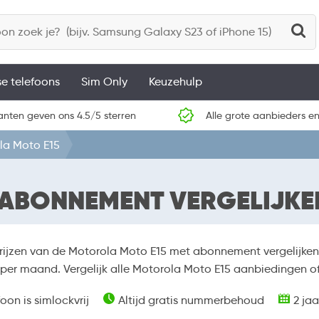
se telefoons
Sim Only
Keuzehulp
anten geven ons 4.5/5 sterren
Alle grote aanbieders en
la Moto E15
ABONNEMENT VERGELIJKE
prijzen van de Motorola Moto E15 met abonnement vergelijk
per maand. Vergelijk alle Motorola Moto E15 aanbiedingen of 
oon is simlockvrij
Altijd gratis nummerbehoud
2 jaa