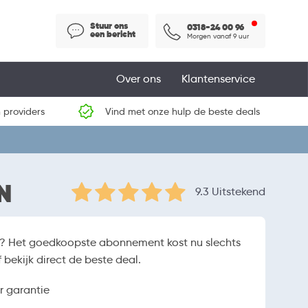
Stuur ons
0318-24 00 96
een bericht
Morgen vanaf 9 uur
Over ons
Klantenservice
 providers
Vind met onze hulp de beste deals
N
9.3 Uitstekend
en? Het goedkoopste abonnement kost nu slechts
bekijk direct de beste deal.
r garantie