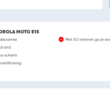
OROLA MOTO E15
-
rukscanner
Met 5G internet ga je sne
l sim)
os scherm
ertificering