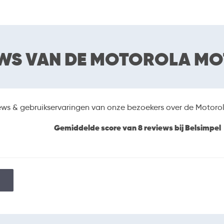
HARDWARE
2000 Mhz Octa Core
Processor
2 GB
Werkgeheugen (RAM)
W
64 GB
Opslaggeheugen
B
MP
WS VAN DE MOTOROLA MO
Uitbreidbaar geheugen
microSDXC
Uitbereidingsmogelijkheden
id
14
iews & gebruikservaringen van onze bezoekers over de Motoro
Gemiddelde score van 8 reviews bij Belsimpel