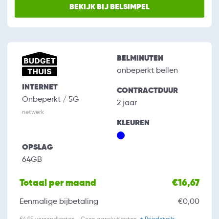
BEKIJK BIJ BELSIMPEL
BELMINUTEN
onbeperkt bellen
INTERNET
CONTRACTDUUR
Onbeperkt / 5G
2 jaar
netwerk
KLEUREN
OPSLAG
64GB
Totaal per maand
€16,67
Eenmalige bijbetaling
€0,00
€4,95 verzendkosten - Geen aansluitkosten.
+ Prijsdetails