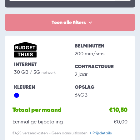
Toon alle filters
BELMINUTEN
200 min/sms
INTERNET
CONTRACTDUUR
30 GB / 5G
netwerk
2 jaar
KLEUREN
OPSLAG
64GB
Totaal per maand
€10,50
Eenmalige bijbetaling
€0,00
€4,95 verzendkosten - Geen aansluitkosten.
+ Prijsdetails