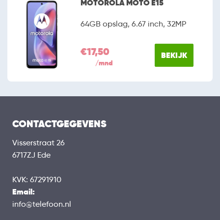
MOTOROLA MOTO E15
64GB opslag, 6.67 inch, 32MP
€17,50
BEKIJK
/mnd
CONTACTGEGEVENS
Visserstraat 26
6717ZJ Ede
KVK: 67291910
Email:
info@telefoon.nl