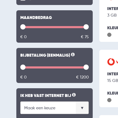
INTE
3 GB
MAANDBEDRAG
KLEU
€ 0
€ 75
BIJBETALING (EENMALIG)
INTE
€ 0
€ 1200
15 G
KLEU
IK HEB VAST INTERNET BIJ