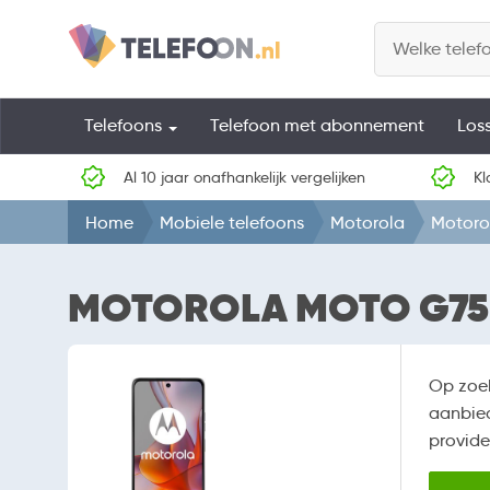
Telefoons
Telefoon met abonnement
Los
Al 10 jaar onafhankelijk vergelijken
Kl
Home
Mobiele telefoons
Motorola
Motoro
MOTOROLA MOTO G75
Op zoe
aanbied
provide