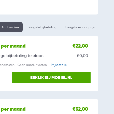
Aanbevolen
Laagste bijbetaling
Laagste maandprijs
l per maand
€22,00
ge bijbetaling
telefoon
€0,00
zendkosten - Geen aansluitkosten.
+ Prijsdetails
BEKIJK BIJ MOBIEL.NL
l per maand
€32,00