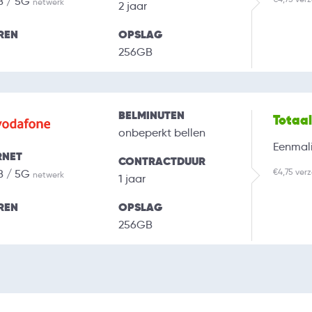
B / 5G
netwerk
2 jaar
REN
OPSLAG
256GB
BELMINUTEN
Totaa
onbeperkt bellen
Eenmali
RNET
CONTRACTDUUR
€4,75 ver
B / 5G
netwerk
1 jaar
REN
OPSLAG
256GB