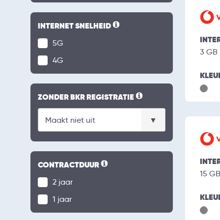
INTERNET SNELHEID
INTE
5G
3 GB
4G
KLEU
ZONDER BKR REGISTRATIE
INTE
CONTRACTDUUR
15 G
2 jaar
KLEU
1 jaar