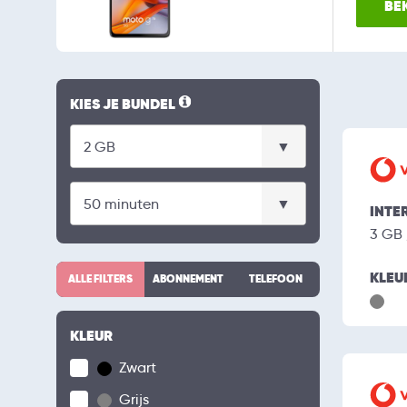
BEK
KIES JE BUNDEL
INTE
3 GB
KLEU
ALLE FILTERS
ABONNEMENT
TELEFOON
KLEUR
Zwart
Grijs