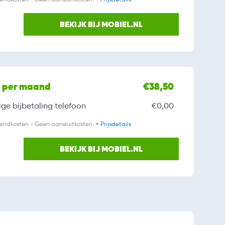
BEKIJK BIJ MOBIEL.NL
l per maand
€38,50
ge bijbetaling
telefoon
€0,00
zendkosten - Geen aansluitkosten.
+ Prijsdetails
BEKIJK BIJ MOBIEL.NL