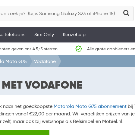
se telefoons
Sim Only
Keuzehulp
anten geven ons 4.5/5 sterren
Alle grote aanbieders en
la Moto G75
Vodafone
 MET VODAFONE
k naar het goedkoopste
Motorola Moto G75 abonnement
bij
ingen vanaf €22,00 per maand. Wij vergelijken prijzen van 
r zelf, maar ook bij webshops als Belsimpel en Mobiel.nl.