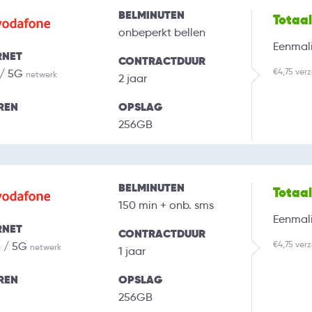
BELMINUTEN
Totaa
onbeperkt bellen
Eenmali
RNET
CONTRACTDUUR
€4,75 ver
 / 5G
netwerk
2 jaar
REN
OPSLAG
256GB
BELMINUTEN
Totaa
150 min + onb. sms
Eenmali
RNET
CONTRACTDUUR
€4,75 ver
B / 5G
netwerk
1 jaar
REN
OPSLAG
256GB