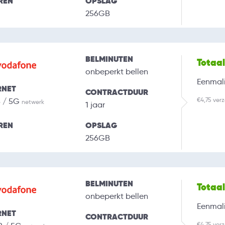
REN
OPSLAG
256GB
BELMINUTEN
Totaa
onbeperkt bellen
Eenmali
RNET
CONTRACTDUUR
€4,75 ver
B / 5G
netwerk
1 jaar
REN
OPSLAG
256GB
BELMINUTEN
Totaa
onbeperkt bellen
Eenmali
RNET
CONTRACTDUUR
€4,75 ver