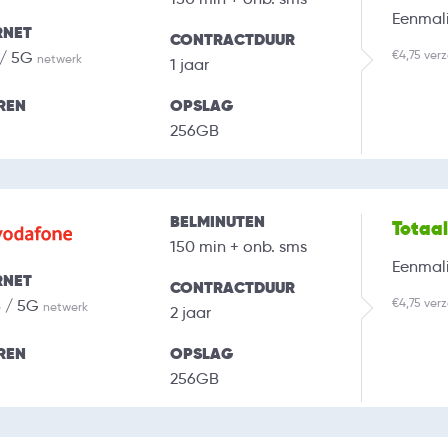
Eenmali
RNET
CONTRACTDUUR
€4,75 ver
 / 5G
netwerk
1 jaar
REN
OPSLAG
256GB
BELMINUTEN
Totaa
150 min + onb. sms
Eenmali
RNET
CONTRACTDUUR
€4,75 ver
B / 5G
netwerk
2 jaar
REN
OPSLAG
256GB