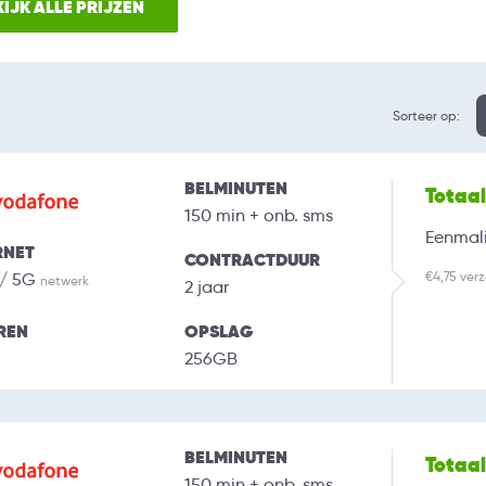
IJK ALLE PRIJZEN
Sorteer op:
BELMINUTEN
Totaa
150 min + onb. sms
Eenmali
RNET
CONTRACTDUUR
€4,75 ver
 / 5G
netwerk
2 jaar
REN
OPSLAG
256GB
BELMINUTEN
Totaa
150 min + onb. sms