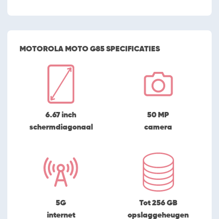
MOTOROLA MOTO G85 SPECIFICATIES
6.67 inch
50 MP
schermdiagonaal
camera
5G
Tot 256 GB
internet
opslaggeheugen