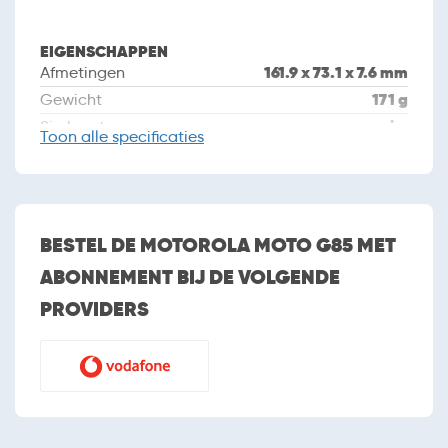
EIGENSCHAPPEN
161.9 x 73.1 x 7.6 mm
Afmetingen
171 g
Gewicht
nano sim
Simkaart
Toon
alle specificaties
Dual sim
september 2024
Introductiedatum
CAMERA
BESTEL DE MOTOROLA MOTO G85 MET
Camera
ABONNEMENT BIJ DE VOLGENDE
2 (dual camera)
Aantal camera's
PROVIDERS
50MP + 8MP
Cameraresolutie
Autofocus
Flitser
Tweede camera
32 MP
Resolutie tweede
camera