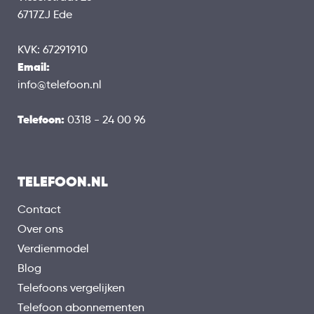
6717ZJ Ede
HARDWARE
2300 Mhz Octa Core
Processor
KVK: 67291910
8 GB
Werkgeheugen (RAM)
Email:
128 GB, 256 GB
Opslaggeheugen
info@telefoon.nl
Uitbreidbaar geheugen
microSDXC
Uitbereidingsmogelijkheden
Telefoon:
0318 - 24 00 96
BATTERIJ
Li-Ion 5000 mAH
Capaciteit
TELEFOON.NL
Draadloos opladen
USB-C
Aansluiting
Contact
Over ons
BEVEILIGING
Verdienmodel
Pincode
Blog
Vingerafdrukscanner
Telefoons vergelijken
Waterdicht
Telefoon abonnementen