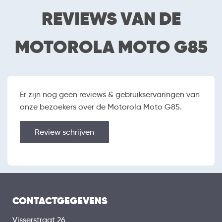
REVIEWS VAN DE
SOFTWARE
Android
Besturingssysteem
MOTOROLA MOTO G85
14
Versie besturingssysteem
Gratis apps
Apps Store
Vliegtuigmodus
Er zijn nog geen reviews & gebruikservaringen van
onze bezoekers over de Motorola Moto G85.
SCHERM
6.67 inch (16.9418 cm)
Schermafmetingen
Review schrijven
1080 x 2400
Resolutie
P-OLED
Schermtype
Randloos
Touchscreen
Capacative
Touchscreen
CONTACTGEGEVENS
technologie
Orientatiesensor
Visserstraat 26