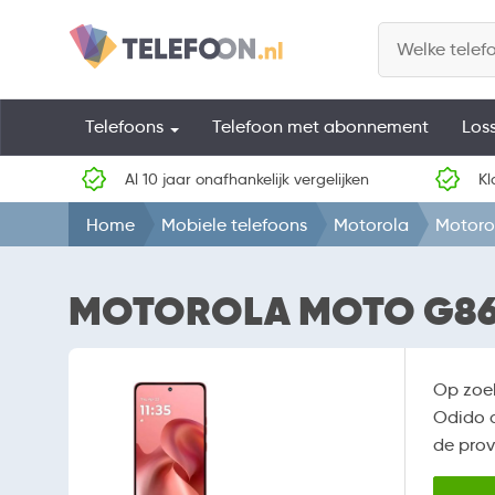
Telefoons
Telefoon met abonnement
Los
Al 10 jaar onafhankelijk vergelijken
Kl
Home
Mobiele telefoons
Motorola
Motoro
MOTOROLA MOTO G86
Op zoe
Odido a
de prov