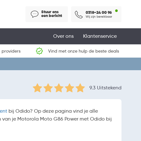
Stuur ons
0318-24 00 96
een bericht
Wij zijn bereikbaar
Over ons
Klantenservice
 providers
Vind met onze hulp de beste deals
9.3 Uitstekend
ent
bij Odido? Op deze pagina vind je alle
n van je Motorola Moto G86 Power met Odido bij