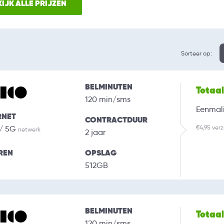
IJK ALLE PRIJZEN
Sorteer op:
BELMINUTEN
Totaa
120 min/sms
Eenmali
RNET
CONTRACTDUUR
€4,95 ver
 / 5G
netwerk
2 jaar
REN
OPSLAG
512GB
BELMINUTEN
Totaa
120 min/sms