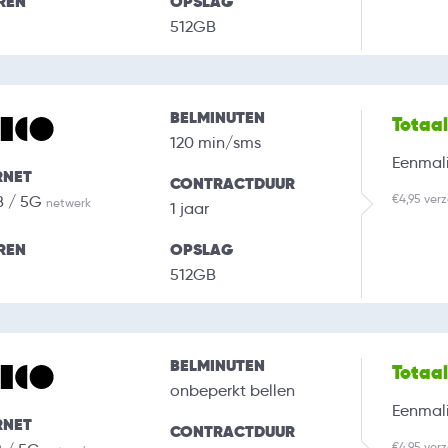
REN
OPSLAG
512GB
BELMINUTEN
Totaa
120 min/sms
Eenmali
RNET
CONTRACTDUUR
€4,95 ver
B / 5G
netwerk
1 jaar
REN
OPSLAG
512GB
BELMINUTEN
Totaa
onbeperkt bellen
Eenmali
RNET
CONTRACTDUUR
€4,95 ver