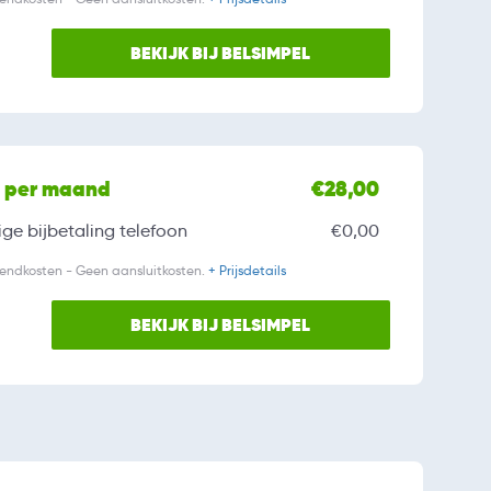
BEKIJK BIJ BELSIMPEL
l per maand
€28,00
ge bijbetaling
telefoon
€0,00
zendkosten - Geen aansluitkosten.
+ Prijsdetails
BEKIJK BIJ BELSIMPEL