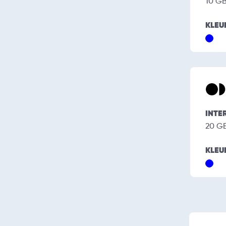
10 G
KLEU
INTE
20 G
KLEU