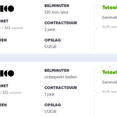
BELMINUTEN
Totaa
120 min/sms
Eenmali
RNET
CONTRACTDUUR
€4,95 ver
B / 5G
netwerk
2 jaar
REN
OPSLAG
512GB
BELMINUTEN
Totaa
onbeperkt bellen
Eenmali
RNET
CONTRACTDUUR
€4,95 ver
 / 5G
netwerk
1 jaar
REN
OPSLAG
512GB