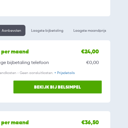
Aanbevolen
Laagste bijbetaling
Laagste maandprijs
l per maand
€24,00
ge bijbetaling
telefoon
€0,00
zendkosten - Geen aansluitkosten.
+ Prijsdetails
BEKIJK BIJ BELSIMPEL
l per maand
€36,50