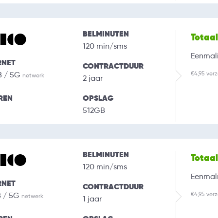
BELMINUTEN
Totaa
120 min/sms
Eenmali
RNET
CONTRACTDUUR
€4,95 ver
B / 5G
netwerk
2 jaar
REN
OPSLAG
512GB
BELMINUTEN
Totaa
120 min/sms
Eenmali
RNET
CONTRACTDUUR
€4,95 ver
B / 5G
netwerk
1 jaar