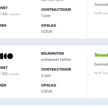
Eenmali
RNET
CONTRACTDUUR
€4,95 ver
 / 5G
netwerk
1 jaar
REN
OPSLAG
512GB
BELMINUTEN
Totaa
onbeperkt bellen
Eenmali
RNET
CONTRACTDUUR
€4,95 ver
 / 5G
netwerk
2 jaar
REN
OPSLAG
512GB