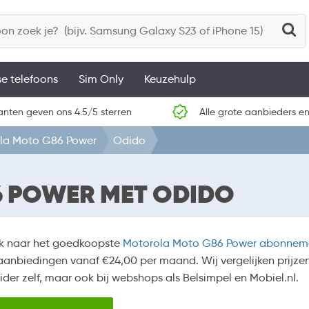
se telefoons
Sim Only
Keuzehulp
anten geven ons 4.5/5 sterren
Alle grote aanbieders en
la Moto G86 Power
Odido
 POWER MET ODIDO
k naar het goedkoopste
Motorola Moto G86 Power abonnem
anbiedingen vanaf €24,00 per maand. Wij vergelijken prijze
ider zelf, maar ook bij webshops als Belsimpel en Mobiel.nl.