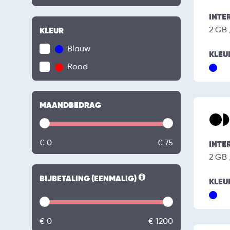
INTE
2 GB
KLEUR
Blauw
KLEU
Rood
MAANDBEDRAG
€ 0
€ 75
INTE
2 GB
BIJBETALING (EENMALIG)
KLEU
€ 0
€ 1200