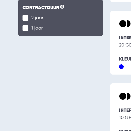
CONTRACTDUUR
2 jaar
1 jaar
INTE
20 G
KLEU
INTE
10 G