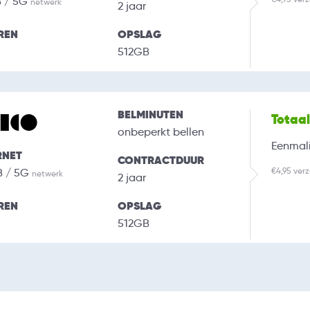
B / 5G
netwerk
2 jaar
REN
OPSLAG
512GB
BELMINUTEN
Totaa
onbeperkt bellen
Eenmali
RNET
CONTRACTDUUR
€4,95 ver
B / 5G
netwerk
2 jaar
REN
OPSLAG
512GB