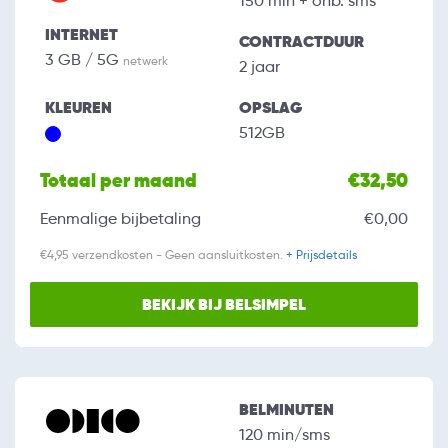
150 min + onb. sms
INTERNET
CONTRACTDUUR
3 GB / 5G
netwerk
2 jaar
KLEUREN
OPSLAG
512GB
Totaal per maand
€32,50
Eenmalige bijbetaling
€0,00
€4,95 verzendkosten - Geen aansluitkosten.
+ Prijsdetails
BEKIJK BIJ BELSIMPEL
BELMINUTEN
120 min/sms