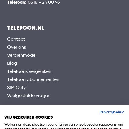
Wifi
Telefoon:
0318 - 24 00 96
Bluetooth
GPS
TELEFOON.NL
NFC
Contact
Over ons
Verdienmodel
Blog
Telefoons vergelijken
Telefoon abonnementen
SIM Only
Veelgestelde vragen
Privacybeleid
WIJ GEBRUIKEN COOKIES
We kunnen deze plaatsen voor analyse van onze bezoekersgegevens, om
onze website te verbeteren, gepersonaliseerde inhoud te tonen en om u