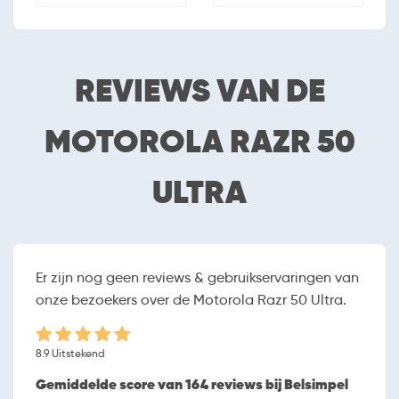
14
Versie besturingssysteem
Gratis apps
Apps Store
REVIEWS VAN DE
Vliegtuigmodus
MOTOROLA RAZR 50
SCHERM
6.9 inch (17.526 cm)
Schermafmetingen
ULTRA
1080 x 2640
Resolutie
Foldable LTPO AMOLED
Schermtype
Randloos
Touchscreen
Er zijn nog geen reviews & gebruikservaringen van
Capacative
Touchscreen
technologie
onze bezoekers over de Motorola Razr 50 Ultra.
Orientatiesensor
8.9 Uitstekend
HARDWARE
Gemiddelde score van 164 reviews bij Belsimpel
3000 Mhz Octa Core
Processor