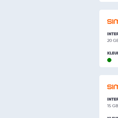
INTE
20 G
KLEU
INTE
15 G