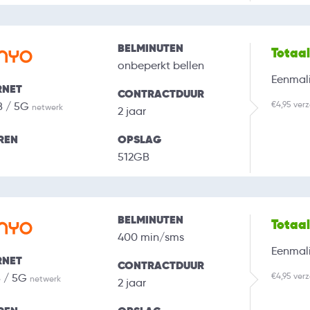
BELMINUTEN
Totaa
onbeperkt bellen
Eenmali
RNET
CONTRACTDUUR
€4,95 ver
B / 5G
netwerk
2 jaar
REN
OPSLAG
512GB
BELMINUTEN
Totaa
400 min/sms
Eenmali
RNET
CONTRACTDUUR
€4,95 ver
B / 5G
netwerk
2 jaar