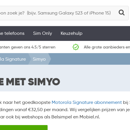
se telefoons
Sim Only
Keuzehulp
anten geven ons 4.5/5 sterren
Alle grote aanbieders en
la Signature
Simyo
 MET SIMYO
k naar het goedkoopste
Motorola Signature abonnement
bij
ingen vanaf €32,50 per maand. Wij vergelijken prijzen van je
aar ook bij webshops als Belsimpel en Mobiel.nl.