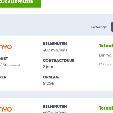
IJK ALLE PRIJZEN
Sorteer op:
BELMINUTEN
Totaa
400 min/sms
Eenmali
RNET
CONTRACTDUUR
€4,95 ver
 / 5G
netwerk
2 jaar
REN
OPSLAG
512GB
BELMINUTEN
Totaa
400 min/sms