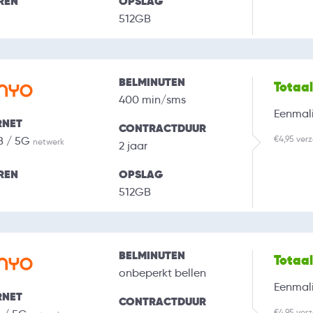
REN
OPSLAG
512GB
BELMINUTEN
Totaa
400 min/sms
Eenmali
RNET
CONTRACTDUUR
€4,95 ver
B / 5G
netwerk
2 jaar
REN
OPSLAG
512GB
BELMINUTEN
Totaa
onbeperkt bellen
Eenmali
RNET
CONTRACTDUUR
€4,95 ver