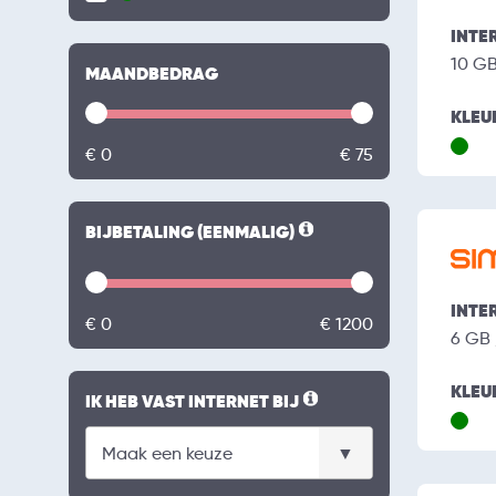
INTE
10 G
MAANDBEDRAG
KLEU
€ 0
€ 75
BIJBETALING (EENMALIG)
INTE
€ 0
€ 1200
6 GB
KLEU
IK HEB VAST INTERNET BIJ