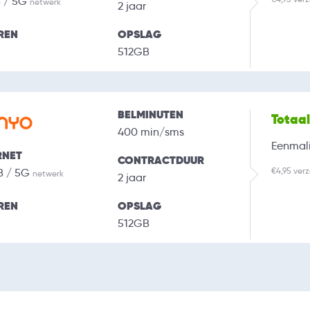
B / 5G
netwerk
2 jaar
REN
OPSLAG
512GB
BELMINUTEN
Totaa
400 min/sms
Eenmali
RNET
CONTRACTDUUR
€4,95 ver
B / 5G
netwerk
2 jaar
REN
OPSLAG
512GB