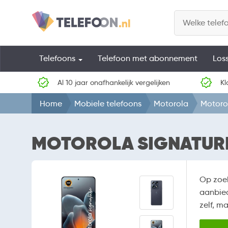
Telefoons
Telefoon met abonnement
Los
Al 10 jaar onafhankelijk vergelijken
Kl
Home
Mobiele telefoons
Motorola
Motoro
MOTOROLA SIGNATURE
Op zoe
aanbied
zelf, m