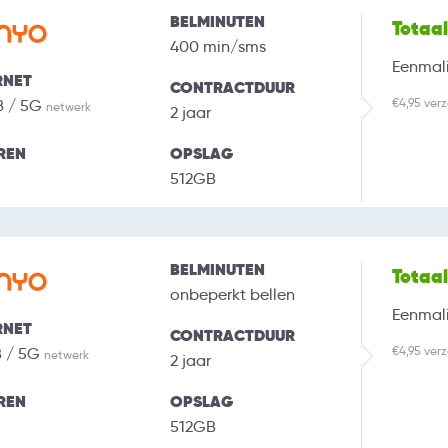
BELMINUTEN
Totaa
400 min/sms
Eenmali
RNET
CONTRACTDUUR
€4,95 ver
B / 5G
netwerk
2 jaar
REN
OPSLAG
512GB
BELMINUTEN
Totaa
onbeperkt bellen
Eenmali
RNET
CONTRACTDUUR
€4,95 ver
B / 5G
netwerk
2 jaar
REN
OPSLAG
512GB