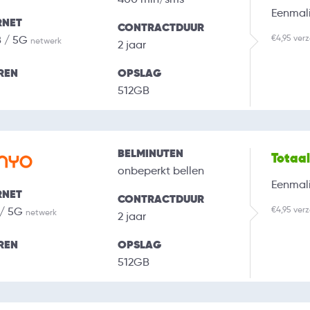
Eenmali
RNET
CONTRACTDUUR
€4,95 ver
B / 5G
netwerk
2 jaar
REN
OPSLAG
512GB
BELMINUTEN
Totaa
onbeperkt bellen
Eenmali
RNET
CONTRACTDUUR
€4,95 ver
 / 5G
netwerk
2 jaar
REN
OPSLAG
512GB