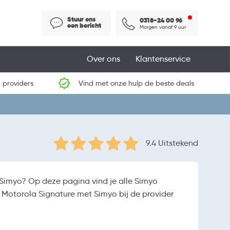
Stuur ons
0318-24 00 96
een bericht
Morgen vanaf 9 uur
Over ons
Klantenservice
 providers
Vind met onze hulp de beste deals
9.4 Uitstekend
 Simyo? Op deze pagina vind je alle Simyo
 Motorola Signature met Simyo bij de provider