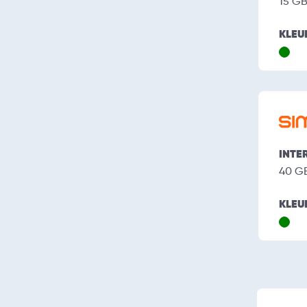
15 G
KLEU
INTE
40 G
KLEU