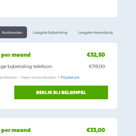
Aanbevolen
Laagste bijbetaling
Laagste maandprijs
l per maand
€32,50
ge bijbetaling
telefoon
€119,00
zendkosten - Geen aansluitkosten.
+ Prijsdetails
BEKIJK BIJ BELSIMPEL
l per maand
€33,00