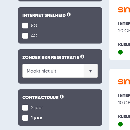
INTERNET SNELHEID
INTE
5G
20 G
4G
KLEU
ZONDER BKR REGISTRATIE
INTE
CONTRACTDUUR
10 G
2 jaar
KLEU
1 jaar