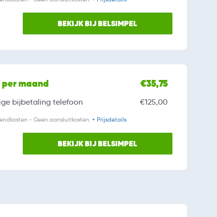
BEKIJK BIJ BELSIMPEL
l per maand
€35,75
ge bijbetaling
telefoon
€125,00
zendkosten - Geen aansluitkosten.
+ Prijsdetails
BEKIJK BIJ BELSIMPEL