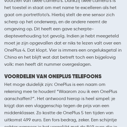
voorzien van twee camera’s. Dankzij twee camera’s is
het toestel in staat om met name te excelleren als het
gaat om portretfoto’s. Hierbij stelt de ene sensor zich
scherp op het onderwerp, en de andere neemt de
omgeving op. Dit heeft een gave scherpte-
diepteverhouding tot gevolg. Indien je hebt meegeteld
moet je zijn opgevallen dat er niks te lezen valt over een
OnePlus 4. Dat klopt. Vier is immers een ongeluksgetal in
China en het blijft wat dat betreft toch een bijgelovig
volk: men heeft dit nummer overgeslagen.
VOORDELEN VAN ONEPLUS TELEFOONS
Het moge duidelijk zijn: OnePlus is een naam om
rekening mee te houden! “Waarom zou ik een OnePlus
aanschaffen?”. Het antwoord hierop is heel simpel: je
krijgt dan een vlaggenschip tegen de prijs van een
middenklasser. Zo kostte de OnePlus 5 ten tijden van
uitkomst 499 euro. Een fors bedrag, zeker. Een schijntje
echter wanneer je het vergelijkt met de 849 euro die je