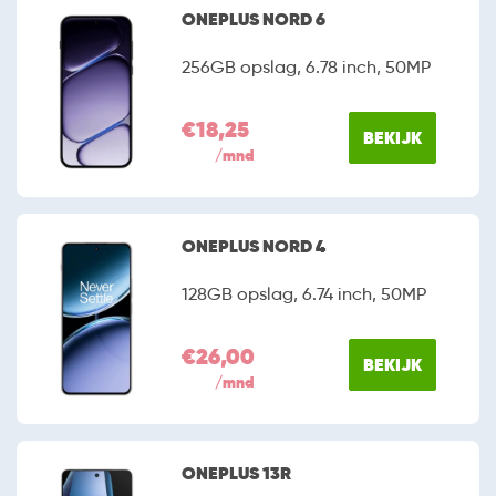
verschillende OnePlus smartphones om je keuze
ONEPLUS NORD 6
eenvoudiger te maken.
256GB opslag, 6.78 inch, 50MP
€18,25
BEKIJK
/mnd
ONEPLUS NORD 4
128GB opslag, 6.74 inch, 50MP
€26,00
BEKIJK
/mnd
ONEPLUS 13R