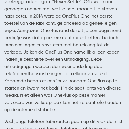
veelzeggende slogan: “Never Settle”. Oftewel: nooit
genoegen nemen met wat je hebt maar altijd streven
naar beter. In 2014 werd de OnePlus One, het eerste
toestel van de fabrikant, gelanceerd op geheel eigen
wijze. Aangezien OnePlus rond deze tijd een beginnend
bedrijfje was dat op iedere cent moest letten, bedacht
men een ingenieus systeem met betrekking tot de
verkoop. Je kon de OnePlus One namelijk alleen kopen
indien je beschikte over een uitnodiging. Deze
uitnodigingen werden dan weer onderling door
telefoonenthousiastelingen aan elkaar verspreid.
Zodoende begon er een ‘buzz’ rondom OnePlus op te
starten en kwam het bedrijf in de spotlights van diverse
media. Niet alleen was OnePlus op deze manier
verzekerd van verkoop, ook kon het zo controle houden
op de interne distributie.
Veel jonge telefoonfabrikanten gaan op dit vlak de mist
in en produceren of teveel telefoons, of te weinig