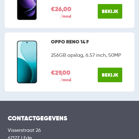
€26,00
BEKIJK
/mnd
OPPO RENO 14 F
256GB opslag, 6.57 inch, 50MP
€29,00
BEKIJK
/mnd
CONTACTGEGEVENS
Visserstraat 26
6717ZJ Ede