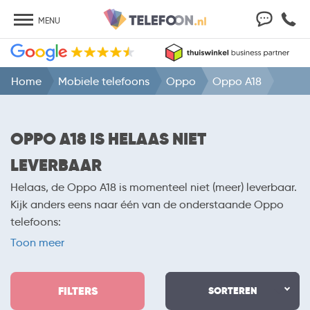
MENU
Home
Mobiele telefoons
Oppo
Oppo A18
OPPO A18 IS HELAAS NIET
LEVERBAAR
Helaas, de Oppo A18 is momenteel niet (meer) leverbaar.
Kijk anders eens naar één van de onderstaande Oppo
telefoons:
-
Oppo A40 met abonnement
Toon meer
-
Oppo Find N6 met abonnement
-
Oppo Find X9 Ultra met abonnement
FILTERS
-
Oppo A60 met abonnement
SORTEREN
-
Oppo A6 met abonnement