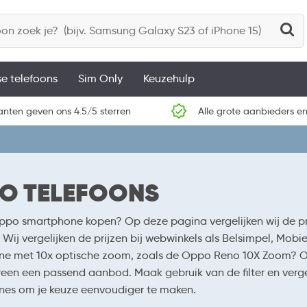
se telefoons
Sim Only
Keuzehulp
anten geven ons 4.5/5 sterren
Alle grote aanbieders en
O TELEFOONS
po smartphone kopen? Op deze pagina vergelijken wij de pr
 Wij vergelijken de prijzen bij webwinkels als Belsimpel, Mob
e met 10x optische zoom, zoals de Oppo Reno 10X Zoom? Of k
reen een passend aanbod. Maak gebruik van de filter en verge
es om je keuze eenvoudiger te maken.