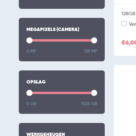
128GB 
Ver
MEGAPIXELS (CAMERA)
€6,0
0 MP
128 MP
OPSLAG
0 GB
1024 GB
WERKGEHEUGEN