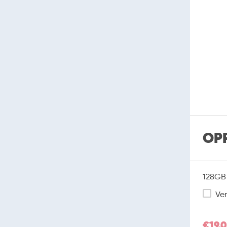
OP
128GB 
Ver
€19,