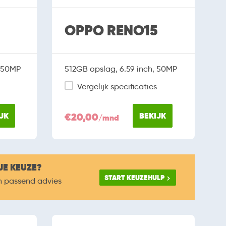
OPPO RENO15
, 50MP
512GB opslag, 6.59 inch, 50MP
Vergelijk specificaties
JK
€20,00
BEKIJK
/mnd
JE KEUZE?
START KEUZEHULP
n passend advies