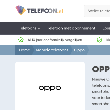
Telefoons
Telefoon met abonnement
Los
Al 10 jaar onafhankelijk vergelijken
Kl
Home
Mobiele telefoons
Oppo
OPP
Nieuwe Op
telefoons.
smartphon
voor iede
smartphon