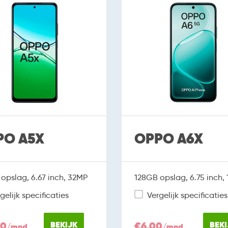
PO A5X
OPPO A6X
opslag, 6.67 inch, 32MP
128GB opslag, 6.75 inch,
gelijk specificaties
Vergelijk specificaties
00
BEKIJK
€6,00
BEKI
/mnd
/mnd