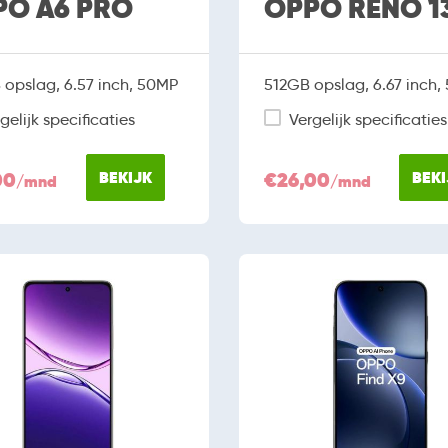
PO A6 PRO
OPPO RENO 13
opslag, 6.57 inch, 50MP
512GB opslag, 6.67 inch,
gelijk specificaties
Vergelijk specificaties
00
BEKIJK
€26,00
BEKI
/mnd
/mnd