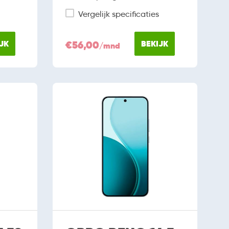
Vergelijk specificaties
JK
€56,00
BEKIJK
/mnd