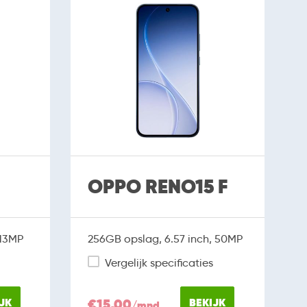
OPPO RENO15 F
 13MP
256GB opslag, 6.57 inch, 50MP
Vergelijk specificaties
JK
€15,00
BEKIJK
/mnd