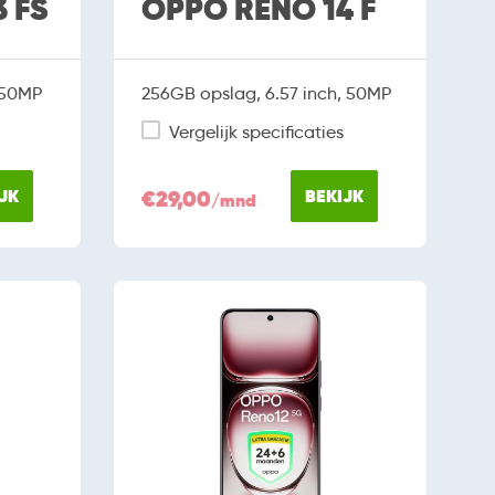
 FS
OPPO RENO 14 F
 50MP
256GB opslag, 6.57 inch, 50MP
Vergelijk specificaties
JK
€29,00
BEKIJK
/mnd