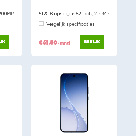
 200MP
512GB opslag, 6.82 inch, 200MP
Vergelijk specificaties
JK
€61,50
BEKIJK
/mnd