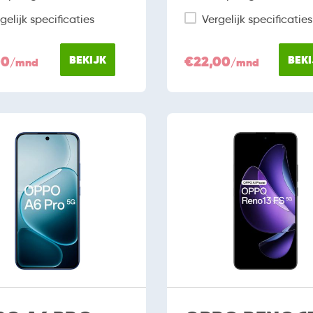
gelijk specificaties
Vergelijk specificaties
00
BEKIJK
€22,00
BEKI
/mnd
/mnd