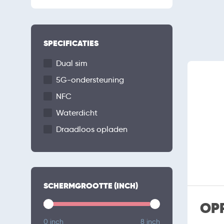
SPECIFICATIES
Dual sim
5G-ondersteuning
NFC
Waterdicht
Draadloos opladen
SCHERMGROOTTE (INCH)
OP
0 inch
8 inch