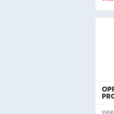
OP
PR
512GB 