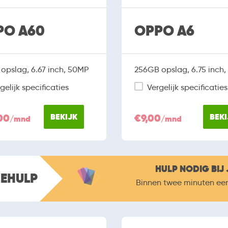
PO A60
OPPO A6
opslag, 6.67 inch, 50MP
256GB opslag, 6.75 inch
gelijk specificaties
Vergelijk specificaties
00
BEKIJK
€9,00
BEKI
/mnd
/mnd
HULP NODIG BIJ 
ZEHULP
Binnen twee minuten ee