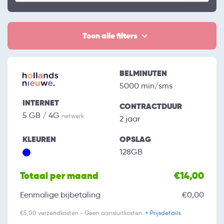
Toon alle filters
BELMINUTEN
5000 min/sms
INTERNET
CONTRACTDUUR
5 GB / 4G
netwerk
2 jaar
KLEUREN
OPSLAG
128GB
Totaal per maand
€14,00
Eenmalige bijbetaling
€0,00
€5,00 verzendkosten - Geen aansluitkosten.
+ Prijsdetails