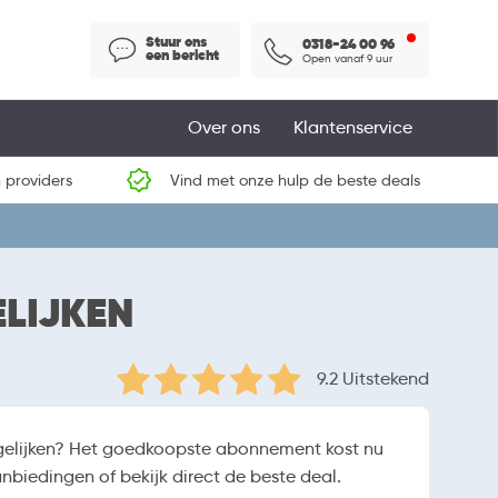
Stuur ons
0318-24 00 96
een bericht
Open vanaf 9 uur
Over ons
Klantenservice
 providers
Vind met onze hulp de beste deals
LIJKEN
9.2 Uitstekend
gelijken? Het goedkoopste abonnement kost nu
nbiedingen of bekijk direct de beste deal.