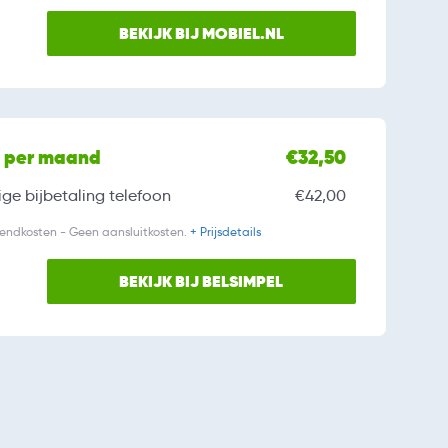
BEKIJK BIJ MOBIEL.NL
l per maand
€32,50
ge bijbetaling
telefoon
€42,00
zendkosten - Geen aansluitkosten.
+ Prijsdetails
BEKIJK BIJ BELSIMPEL