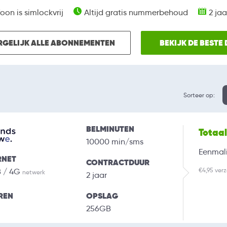
oon is simlockvrij
Altijd gratis nummerbehoud
2 jaa
RGELIJK ALLE ABONNEMENTEN
BEKIJK DE BESTE
Sorteer op:
BELMINUTEN
Totaa
10000 min/sms
Eenmali
RNET
CONTRACTDUUR
€4,95 ver
B / 4G
netwerk
2 jaar
REN
OPSLAG
256GB