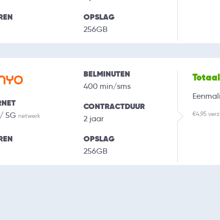
REN
OPSLAG
256GB
BELMINUTEN
Totaa
400 min/sms
Eenmali
RNET
CONTRACTDUUR
€4,95 ver
 / 5G
netwerk
2 jaar
REN
OPSLAG
256GB