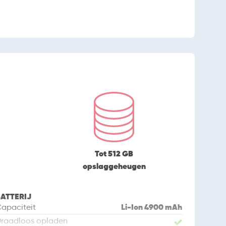
Tot 512 GB
opslaggeheugen
ATTERIJ
Li-Ion 4900 mAh
apaciteit
raadloos opladen