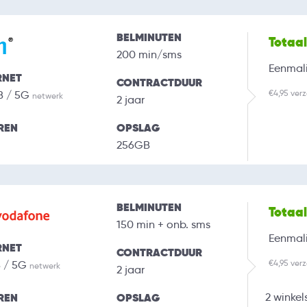
BELMINUTEN
Totaa
200 min/sms
Eenmali
RNET
CONTRACTDUUR
€4,95 ver
B / 5G
netwerk
2 jaar
REN
OPSLAG
256GB
BELMINUTEN
Totaa
150 min + onb. sms
Eenmali
RNET
CONTRACTDUUR
€4,95 ver
B / 5G
netwerk
2 jaar
REN
OPSLAG
2 winkel