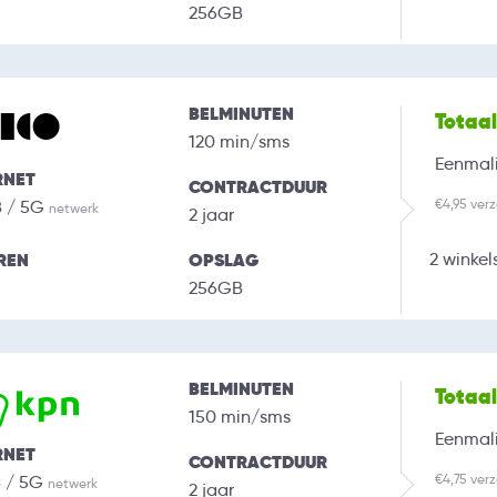
256GB
BELMINUTEN
Totaa
120 min/sms
Eenmali
RNET
CONTRACTDUUR
€4,95 ver
B / 5G
netwerk
2 jaar
REN
OPSLAG
2 winkel
256GB
BELMINUTEN
Totaa
150 min/sms
Eenmali
RNET
CONTRACTDUUR
€4,75 ver
B / 5G
netwerk
2 jaar