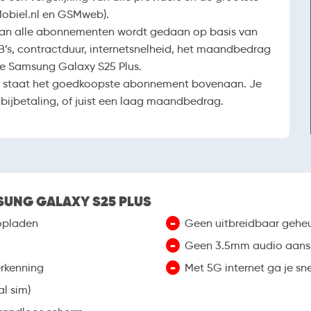
Mobiel.nl en GSMweb).
van alle abonnementen wordt gedaan op basis van
B’s, contractduur, internetsnelheid, het maandbedrag
ze Samsung Galaxy S25 Plus.
ng staat het goedkoopste abonnement bovenaan. Je
 bijbetaling, of juist een laag maandbedrag.
SUNG GALAXY S25 PLUS
-
opladen
Geen uitbreidbaar gehe
-
Geen 3.5mm audio aanslu
-
erkenning
Met 5G internet ga je sne
l sim)