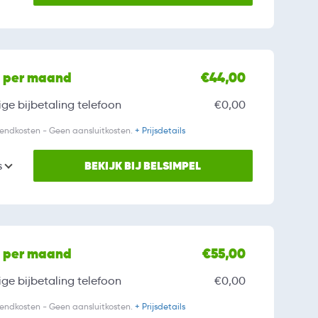
l per maand
€44,00
ge bijbetaling
telefoon
€0,00
zendkosten - Geen aansluitkosten.
+ Prijsdetails
BEKIJK BIJ BELSIMPEL
s
l per maand
€55,00
ge bijbetaling
telefoon
€0,00
zendkosten - Geen aansluitkosten.
+ Prijsdetails