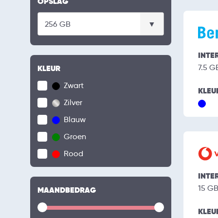
OPSLAG
INTE
7.5 G
KLEUR
Zwart
KLEU
Zilver
Blauw
Groen
Rood
INTE
15 G
MAANDBEDRAG
KLEU