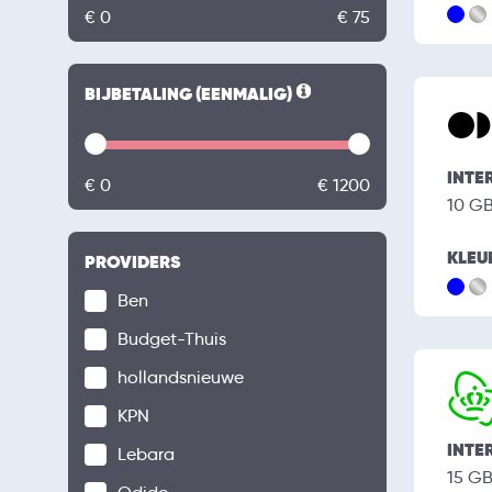
€ 0
€ 75
BIJBETALING (EENMALIG)
INTE
€ 0
€ 1200
10 G
KLEU
PROVIDERS
Ben
Budget-Thuis
hollandsnieuwe
KPN
INTE
Lebara
15 G