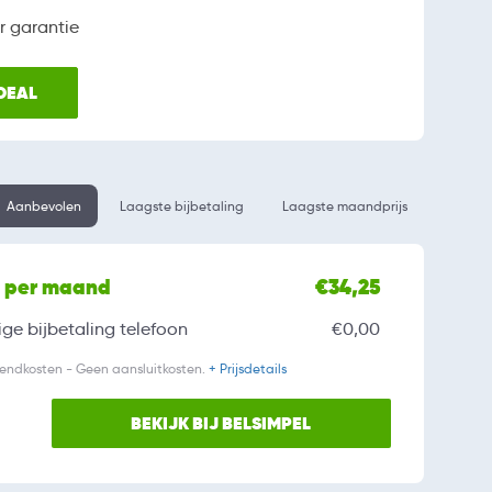
r garantie
 DEAL
Aanbevolen
Laagste bijbetaling
Laagste maandprijs
l per maand
€34,25
ge bijbetaling
telefoon
€0,00
zendkosten - Geen aansluitkosten.
+ Prijsdetails
BEKIJK BIJ BELSIMPEL