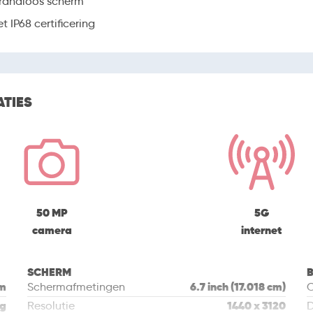
randloos scherm
 IP68 certificering
ATIES
50 MP
5G
camera
internet
SCHERM
B
mm
6.7 inch (17.018 cm)
Schermafmetingen
C
 g
1440 x 3120
Resolutie
D