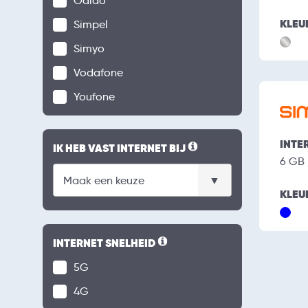
Odido
KLEU
Simpel
Simyo
Vodafone
Youfone
INTE
IK HEB VAST INTERNET BIJ
6 GB
KLEU
INTERNET SNELHEID
5G
4G