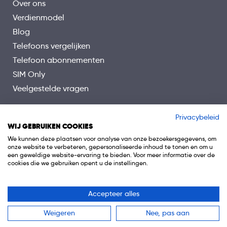
Over ons
Verdienmodel
Blog
Telefoons vergelijken
Telefoon abonnementen
SIM Only
Veelgestelde vragen
Privacybeleid
WIJ GEBRUIKEN COOKIES
We kunnen deze plaatsen voor analyse van onze bezoekersgegevens, om
onze website te verbeteren, gepersonaliseerde inhoud te tonen en om u
een geweldige website-ervaring te bieden. Voor meer informatie over de
cookies die we gebruiken opent u de instellingen.
Accepteer alles
© 2026 Telefoon.nl is onderdeel van 0318 Media B.V.
Weigeren
Nee, pas aan
Algemene voorwaarden
Privacy
Cookiebeleid
Disclaimer