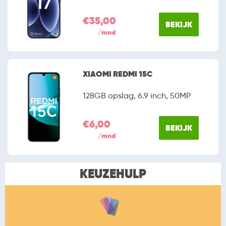
€35,00
BEKIJK
/mnd
XIAOMI REDMI 15C
128GB opslag, 6.9 inch, 50MP
€6,00
BEKIJK
/mnd
KEUZEHULP