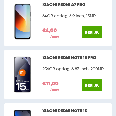
uitstekende prijs-kwaliteitsverhouding. Alhoewel de
XIAOMI REDMI A7 PRO
fabrikant officieel nog niet in Nederland actief is, is het
niet moeilijk om een exemplaar te bemachtigen. Onder
64GB opslag, 6.9 inch, 13MP
meer Belsimpel en mobiel.nl hebben het merk
bijvoorbeeld al opgenomen in hun assortiment.
€4,00
BEKIJK
/mnd
XIAOMI REDMI NOTE 15 PRO
256GB opslag, 6.83 inch, 200MP
€11,00
BEKIJK
/mnd
XIAOMI REDMI NOTE 15