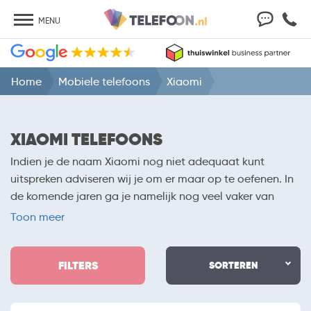
MENU
Home
Mobiele telefoons
Xiaomi
XIAOMI TELEFOONS
Indien je de naam Xiaomi nog niet adequaat kunt
uitspreken adviseren wij je om er maar op te oefenen. In
de komende jaren ga je namelijk nog veel vaker van
deze fabrikant horen. De van oorsprong Chinese
Toon meer
fabrikant houdt zich bezig met het maken van
allerhande producten. Je kunt onder meer voor laptops,
FILTERS
tablets en telefoons bij het bedrijf aankloppen. Hierbij
SORTEREN
hoef je nooit bang te zijn dat je teveel betaalt. Xiaomi
telefoons zijn namelijk altijd voorzien van een