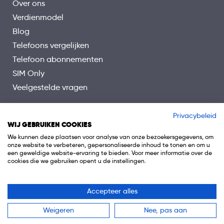
Over ons
Verdienmodel
Blog
Telefoons vergelijken
Telefoon abonnementen
SIM Only
Veelgestelde vragen
Privacybeleid
WIJ GEBRUIKEN COOKIES
We kunnen deze plaatsen voor analyse van onze bezoekersgegevens, om
onze website te verbeteren, gepersonaliseerde inhoud te tonen en om u
een geweldige website-ervaring te bieden. Voor meer informatie over de
cookies die we gebruiken opent u de instellingen.
Accepteer alles
© 2026 Telefoon.nl is onderdeel van 0318 Media B.V.
Weigeren
Nee, pas aan
Algemene voorwaarden
Privacy
Cookiebeleid
Disclaimer