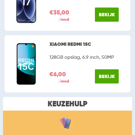
€35,00
BEKIJK
/mnd
XIAOMI REDMI 15C
128GB opslag, 6.9 inch, 50MP
€6,00
BEKIJK
/mnd
KEUZEHULP