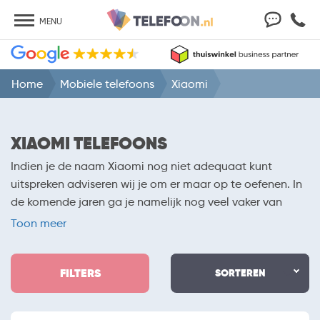
MENU
Home
Mobiele telefoons
Xiaomi
XIAOMI TELEFOONS
Indien je de naam Xiaomi nog niet adequaat kunt
uitspreken adviseren wij je om er maar op te oefenen. In
de komende jaren ga je namelijk nog veel vaker van
deze fabrikant horen. De van oorsprong Chinese
Toon meer
fabrikant houdt zich bezig met het maken van
allerhande producten. Je kunt onder meer voor laptops,
FILTERS
tablets en telefoons bij het bedrijf aankloppen. Hierbij
SORTEREN
hoef je nooit bang te zijn dat je teveel betaalt. Xiaomi
telefoons zijn namelijk altijd voorzien van een