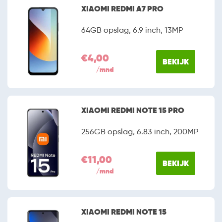
uitstekende prijs-kwaliteitsverhouding. Alhoewel de
XIAOMI REDMI A7 PRO
fabrikant officieel nog niet in Nederland actief is, is het
niet moeilijk om een exemplaar te bemachtigen. Onder
64GB opslag, 6.9 inch, 13MP
meer Belsimpel en mobiel.nl hebben het merk
bijvoorbeeld al opgenomen in hun assortiment.
€4,00
BEKIJK
/mnd
XIAOMI REDMI NOTE 15 PRO
256GB opslag, 6.83 inch, 200MP
€11,00
BEKIJK
/mnd
XIAOMI REDMI NOTE 15