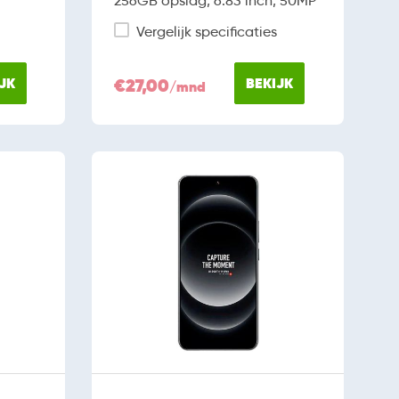
256GB opslag, 6.83 inch, 50MP
Vergelijk specificaties
JK
€27,00
BEKIJK
/mnd