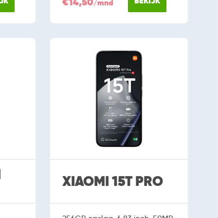
JK
€14,50
BEKIJK
/mnd
I
XIAOMI 15T PRO