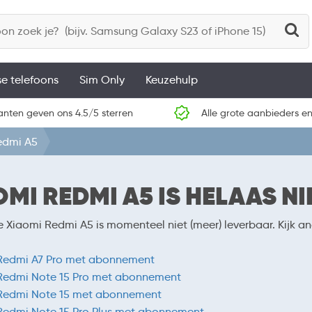
se telefoons
Sim Only
Keuzehulp
anten geven ons 4.5/5 sterren
Alle grote aanbieders en
edmi A5
OMI REDMI A5 IS HELAAS N
e Xiaomi Redmi A5 is momenteel niet (meer) leverbaar. Kijk 
Redmi A7 Pro met abonnement
Redmi Note 15 Pro met abonnement
Redmi Note 15 met abonnement
Redmi Note 15 Pro Plus met abonnement