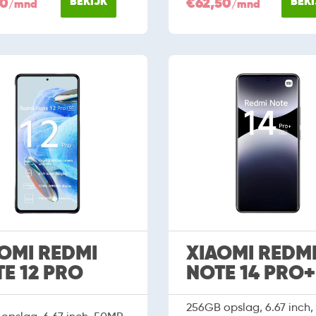
00
BEKIJK
€62,50
BEKI
/mnd
/mnd
OMI REDMI
XIAOMI REDM
E 12 PRO
NOTE 14 PRO+
256GB opslag, 6.67 inch,