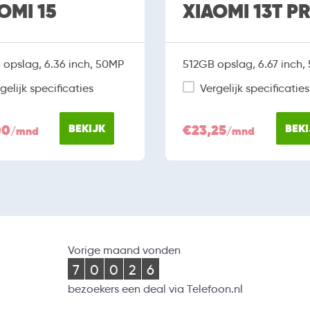
OMI 15
XIAOMI 13T P
opslag, 6.36 inch, 50MP
512GB opslag, 6.67 inch,
gelijk specificaties
Vergelijk specificaties
00
BEKIJK
€23,25
BEKI
/mnd
/mnd
Vorige maand vonden
7
0
0
2
6
bezoekers een deal via Telefoon.nl