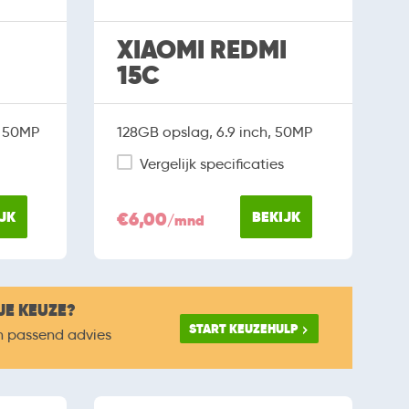
XIAOMI REDMI
15C
, 50MP
128GB opslag, 6.9 inch, 50MP
Vergelijk specificaties
JK
€6,00
BEKIJK
/mnd
JE KEUZE?
START KEUZEHULP
n passend advies