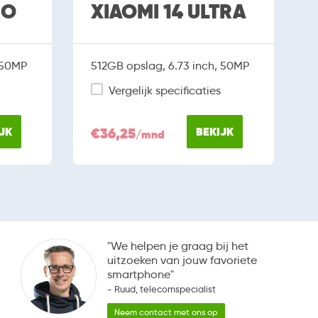
RO
XIAOMI 14 ULTRA
 50MP
512GB opslag, 6.73 inch, 50MP
Vergelijk specificaties
JK
€36,25
BEKIJK
/mnd
"We helpen je graag bij het
uitzoeken van jouw favoriete
smartphone"
- Ruud, telecomspecialist
Neem contact met ons op