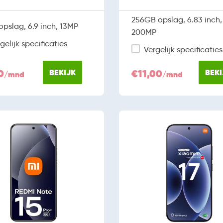
256GB opslag, 6.83 inch,
pslag, 6.9 inch, 13MP
200MP
gelijk specificaties
Vergelijk specificaties
0
BEKIJK
€11,00
BEKI
/mnd
/mnd