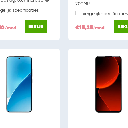
opslag, 6.67 inch, 50MP
200MP
gelijk specificaties
Vergelijk specificaties
50
BEKIJK
€15,25
BEKI
/mnd
/mnd