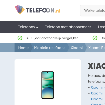
Telefoons
Telefoon met abonnement
Los
Al 10 jaar onafhankelijk vergelijken
Kl
Home
Mobiele telefoons
Xiaomi
Xiaomi R
XIA
Helaas, d
telefoons:
-
Xiaomi 
-
Xiaomi 
-
Xiaomi 
-
Xiaomi 