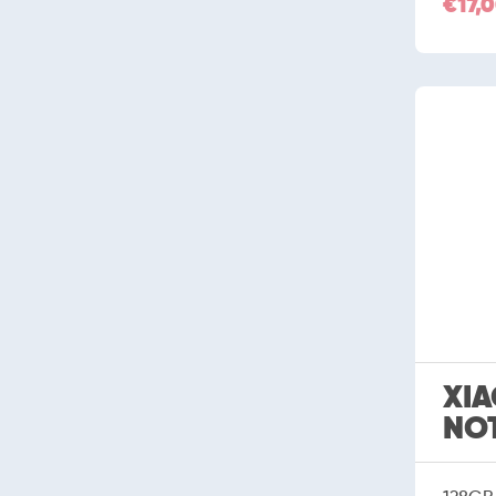
€17,
XIA
NOT