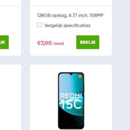
128GB opslag, 6.77 inch, 108MP
Vergelijk specificaties
JK
€7,00
BEKIJK
/mnd