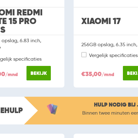
OMI REDMI
E 15 PRO
XIAOMI 17
US
opslag, 6.83 inch,
256GB opslag, 6.35 inch
P
Vergelijk specificaties
gelijk specificaties
00
BEKIJK
€35,00
BEKI
/mnd
/mnd
HULP NODIG BIJ 
ZEHULP
Binnen twee minuten ee