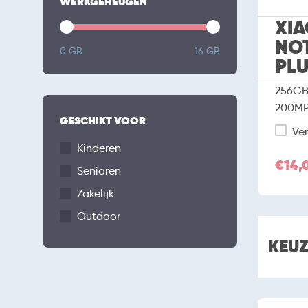
WERKGEHEUGEN
XIA
NOT
0 GB
16 GB
PL
256GB 
200M
GESCHIKT VOOR
Ver
Kinderen
€14,
Senioren
Zakelijk
Outdoor
KEU