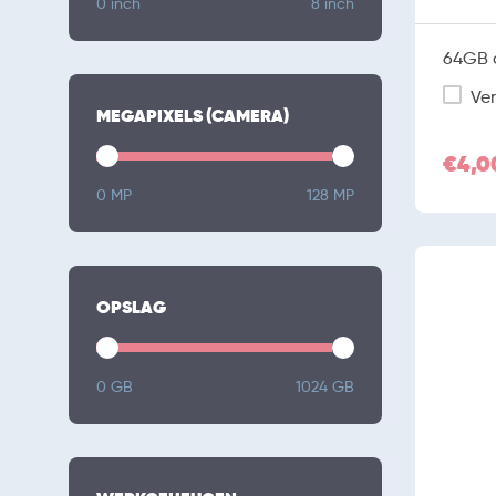
0 inch
8 inch
64GB o
Ver
MEGAPIXELS (CAMERA)
€4,0
0 MP
128 MP
OPSLAG
0 GB
1024 GB