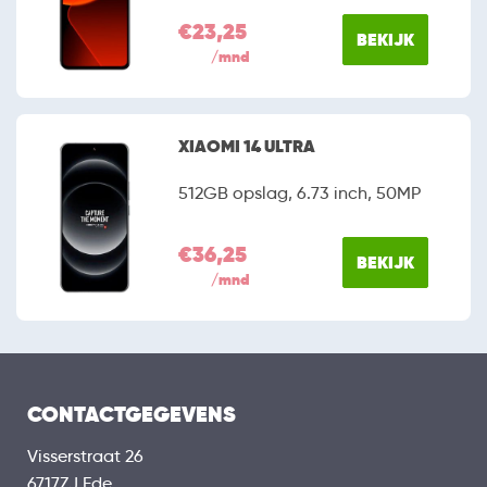
€23,25
BEKIJK
/mnd
XIAOMI 14 ULTRA
512GB opslag, 6.73 inch, 50MP
€36,25
BEKIJK
/mnd
CONTACTGEGEVENS
Visserstraat 26
6717ZJ Ede