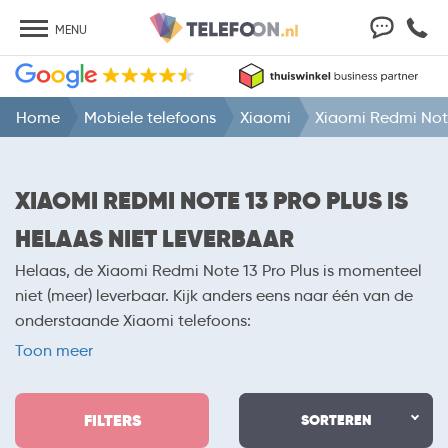
MENU
Home
Mobiele telefoons
Xiaomi
Xiaomi Redmi Note
XIAOMI REDMI NOTE 13 PRO PLUS IS
HELAAS NIET LEVERBAAR
Helaas, de Xiaomi Redmi Note 13 Pro Plus is momenteel
niet (meer) leverbaar. Kijk anders eens naar één van de
onderstaande Xiaomi telefoons:
-
Xiaomi Redmi A7 Pro met abonnement
Toon meer
-
Xiaomi Redmi Note 15 Pro met abonnement
-
Xiaomi Redmi Note 15 met abonnement
FILTERS
-
Xiaomi Redmi Note 15 Pro Plus met abonnement
SORTEREN
-
Xiaomi 17 met abonnement