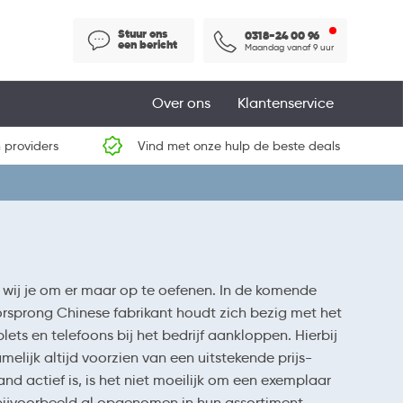
Stuur ons
0318-24 00 96
een bericht
Maandag vanaf 9 uur
Over ons
Klantenservice
 providers
Vind met onze hulp de beste deals
 wij je om er maar op te oefenen. In de komende
orsprong Chinese fabrikant houdt zich bezig met het
ts en telefoons bij het bedrijf aankloppen. Hierbij
amelijk altijd voorzien van een uitstekende prijs-
and actief is, is het niet moeilijk om een exemplaar
ijvoorbeeld al opgenomen in hun assortiment.