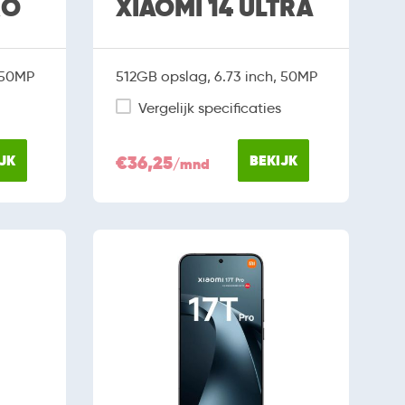
RO
XIAOMI 14 ULTRA
 50MP
512GB opslag, 6.73 inch, 50MP
Vergelijk specificaties
JK
€36,25
BEKIJK
/mnd