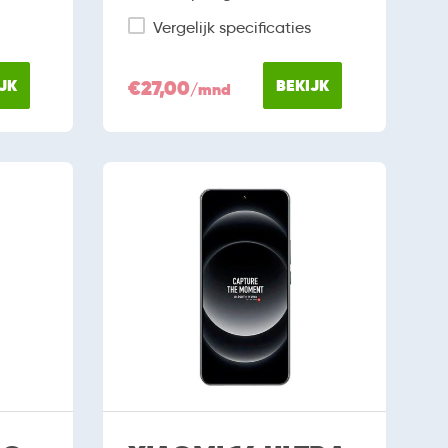
Vergelijk specificaties
JK
€27,00
BEKIJK
/mnd