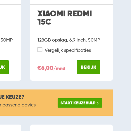
XIAOMI REDMI
15C
, 50MP
128GB opslag, 6.9 inch, 50MP
Vergelijk specificaties
JK
€6,00
BEKIJK
/mnd
JE KEUZE?
START KEUZEHULP
n passend advies