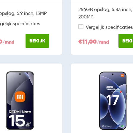
256GB opslag, 6.83 inch,
pslag, 6.9 inch, 13MP
200MP
gelijk specificaties
Vergelijk specificaties
0
BEKIJK
€11,00
BEKI
/mnd
/mnd