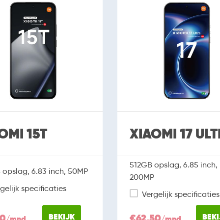
OMI 15T
XIAOMI 17 UL
512GB opslag, 6.85 inch,
opslag, 6.83 inch, 50MP
200MP
gelijk specificaties
Vergelijk specificaties
00
BEKIJK
€62,50
BEKI
/mnd
/mnd