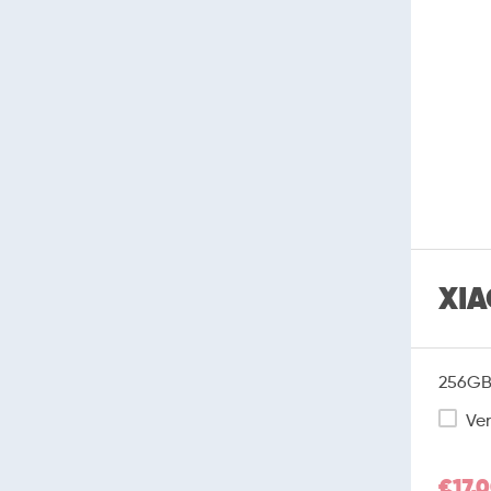
XIA
256GB 
Ver
€17,