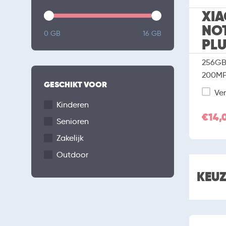
XIA
NOT
0 GB
16 GB
PL
256GB 
200M
GESCHIKT VOOR
Ver
Kinderen
€14,
Senioren
Zakelijk
Outdoor
KEU