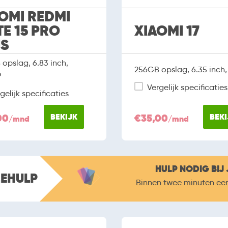
OMI REDMI
E 15 PRO
XIAOMI 17
US
opslag, 6.83 inch,
256GB opslag, 6.35 inch
P
Vergelijk specificaties
gelijk specificaties
00
BEKIJK
€35,00
BEKI
/mnd
/mnd
HULP NODIG BIJ 
ZEHULP
Binnen twee minuten ee