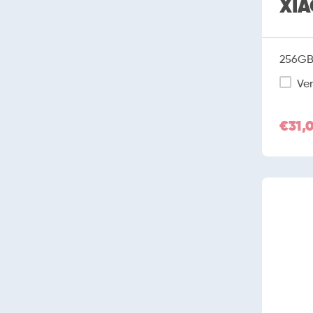
XIA
256GB 
Ver
€31,