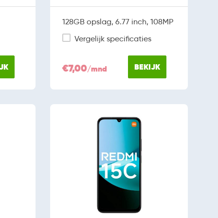
128GB opslag, 6.77 inch, 108MP
Vergelijk specificaties
JK
€7,00
BEKIJK
/mnd