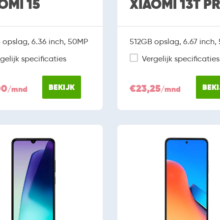
OMI 15
XIAOMI 13T P
opslag, 6.36 inch, 50MP
512GB opslag, 6.67 inch,
gelijk specificaties
Vergelijk specificaties
00
BEKIJK
€23,25
BEKI
/mnd
/mnd