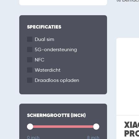
SPECIFICATIES
Dual sim
5G-ondersteuning
NFC
Waterdicht
Draadloos opladen
SCHERMGROOTTE (INCH)
XIA
PR
0 inch
8 inch