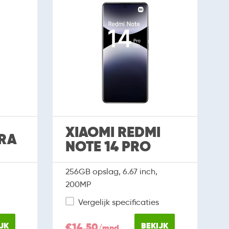
XIAOMI REDMI
TRA
NOTE 14 PRO
256GB opslag, 6.67 inch,
200MP
Vergelijk specificaties
JK
€14,50
BEKIJK
/mnd