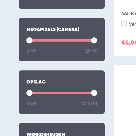
64GB o
Ver
MEGAPIXELS (CAMERA)
€4,0
0 MP
128 MP
OPSLAG
0 GB
1024 GB
WERKGEHEUGEN