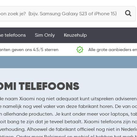
se telefoons
Sim Only
Keuzehulp
anten geven ons 4.5/5 sterren
Alle grote aanbieders en
OMI TELEFOONS
 de naam Xiaomi nog niet adequaat kunt uitspreken adviseren
je namelijk nog veel vaker van deze fabrikant horen. De van o
 allerhande producten. Je kunt onder meer voor laptops, table
oit bang te zijn dat je teveel betaalt. Xiaomi telefoons zijn n
verhouding. Alhoewel de fabrikant officieel nog niet in Nederl
tigen. Onder meer Belsimpel en mobiel.nl hebben het merk b