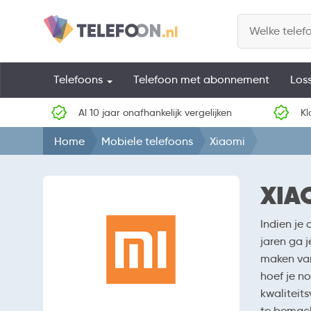
Telefoons
Telefoon met abonnement
Los
Al 10 jaar onafhankelijk vergelijken
Kl
Home
Mobiele telefoons
Xiaomi
XIA
Indien je
jaren ga 
maken van
hoef je no
kwaliteits
te bemach