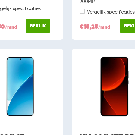
200MP
gelijk specificaties
Vergelijk specificaties
50
BEKIJK
€15,25
BEKI
/mnd
/mnd