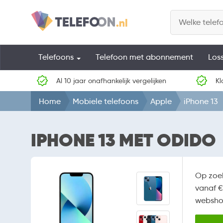
Telefoons
Telefoon met abonnement
Los
Al 10 jaar onafhankelijk vergelijken
Kl
Home
Mobiele telefoons
Apple
iPhone 13
IPHONE 13 MET ODIDO
Op zoe
vanaf €
webshop