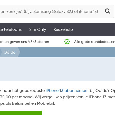
se telefoons
Sim Only
Keuzehulp
anten geven ons 4.5/5 sterren
Alle grote aanbieders en
Odido
k naar het goedkoopste
iPhone 13 abonnement
bij Odido? Op
35,00 per maand. Wij vergelijken prijzen van je iPhone 13 met 
s als Belsimpel en Mobiel.nl.