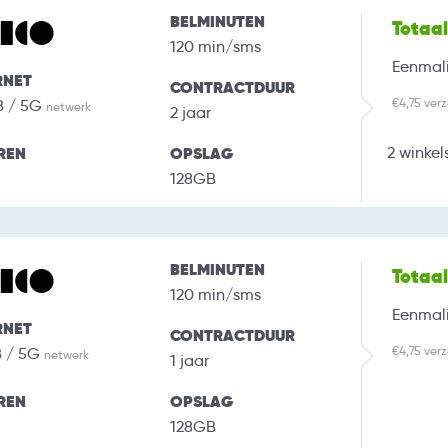
BELMINUTEN
Totaa
120 min/sms
Eenmali
RNET
CONTRACTDUUR
€4,75 ver
B / 5G
netwerk
2 jaar
REN
OPSLAG
2 winkel
128GB
BELMINUTEN
Totaa
120 min/sms
Eenmali
RNET
CONTRACTDUUR
€4,75 ver
B / 5G
netwerk
1 jaar
REN
OPSLAG
128GB