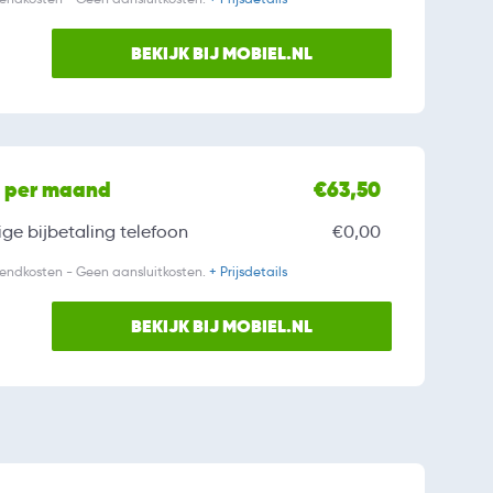
BEKIJK BIJ MOBIEL.NL
l per maand
€63,50
ge bijbetaling
telefoon
€0,00
zendkosten - Geen aansluitkosten.
+ Prijsdetails
BEKIJK BIJ MOBIEL.NL