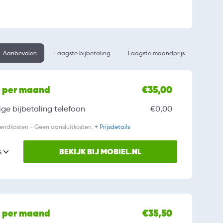
Aanbevolen
Laagste bijbetaling
Laagste maandprijs
l per maand
€35,00
ge bijbetaling
telefoon
€0,00
zendkosten - Geen aansluitkosten.
+ Prijsdetails
BEKIJK BIJ MOBIEL.NL
s
l per maand
€35,50