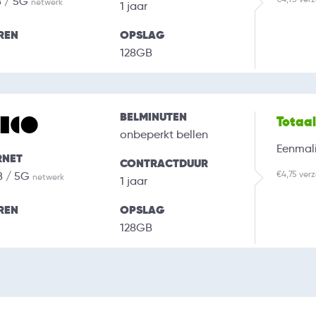
B / 5G
netwerk
1 jaar
REN
OPSLAG
128GB
BELMINUTEN
Totaa
onbeperkt bellen
Eenmali
RNET
CONTRACTDUUR
€4,75 ver
B / 5G
netwerk
1 jaar
REN
OPSLAG
128GB