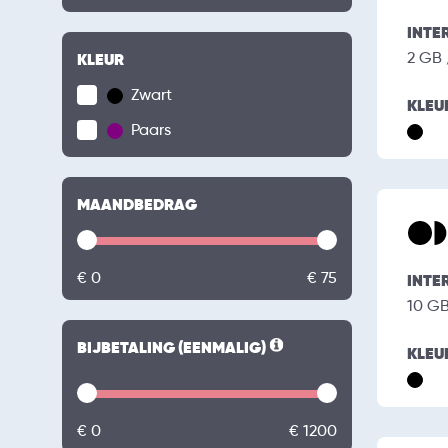
INTE
2 GB
KLEUR
Zwart
KLEU
Paars
MAANDBEDRAG
€ 0
€ 75
INTE
10 G
BIJBETALING (EENMALIG)
KLEU
€ 0
€ 1200