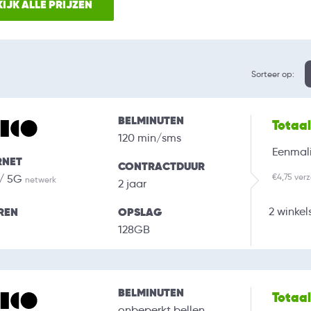
IJK ALLE PRIJZEN
Sorteer op:
BELMINUTEN
Totaa
120 min/sms
Eenmali
RNET
CONTRACTDUUR
€4,75 ver
 / 5G
netwerk
2 jaar
REN
OPSLAG
2 winkel
128GB
BELMINUTEN
Totaa
onbeperkt bellen