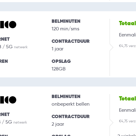
BELMINUTEN
Totaa
120 min/sms
Eenmali
RNET
CONTRACTDUUR
€4,75 ver
B / 5G
netwerk
1 jaar
REN
OPSLAG
128GB
BELMINUTEN
Totaa
onbeperkt bellen
Eenmali
RNET
CONTRACTDUUR
€4,75 ver
B / 5G
netwerk
2 jaar