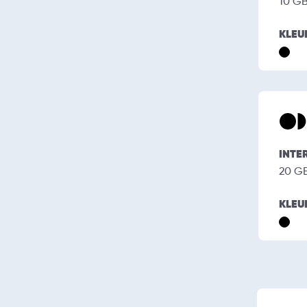
10 G
KLEU
INTE
20 G
KLEU