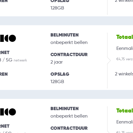
REN
OPSLAG
2 winkel
128GB
BELMINUTEN
Totaa
onbeperkt bellen
Eenmali
RNET
CONTRACTDUUR
€4,75 ver
B / 5G
netwerk
2 jaar
REN
OPSLAG
2 winkel
128GB
BELMINUTEN
Totaa
onbeperkt bellen
Eenmali
RNET
CONTRACTDUUR
€4,75 ver