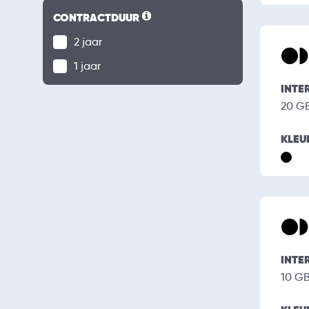
CONTRACTDUUR
2 jaar
1 jaar
INTE
20 G
KLEU
INTE
10 G