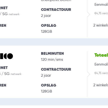
Eenmali
RNET
CONTRACTDUUR
€4,75 ver
 / 5G
netwerk
2 jaar
REN
OPSLAG
2 winkel
128GB
BELMINUTEN
Totaa
120 min/sms
Eenmali
RNET
CONTRACTDUUR
€4,75 ver
B / 5G
netwerk
2 jaar
REN
OPSLAG
2 winkel
128GB