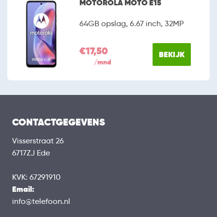
MOTOROLA MOTO E15
64GB opslag, 6.67 inch, 32MP
€17,50
BEKIJK
/mnd
CONTACTGEGEVENS
Visserstraat 26
6717ZJ Ede
KVK: 67291910
Email:
info@telefoon.nl